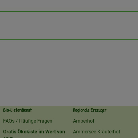
Bio-Lieferdienst
Regionale Erzeuger
FAQs / Häufige Fragen
Amperhof
Gratis Ökokiste im Wert von
Ammersee Kräuterhof