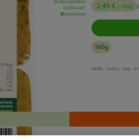
EG-Bio kontrolliert
3,49 €
/ 160g
, Kontrollstelle:
DE-ÖKO-007
Deutschland
, Herkunft:
160g
#8080
3,49 €
/ 160g
21
Rezepte
enden Rezepte gefunden.