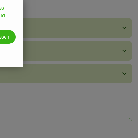
ss
rd.
assen