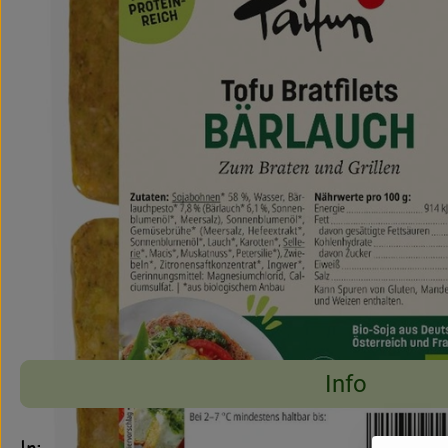
Info
Es wurden keine pass
Entdecke passende Rezepte
Info