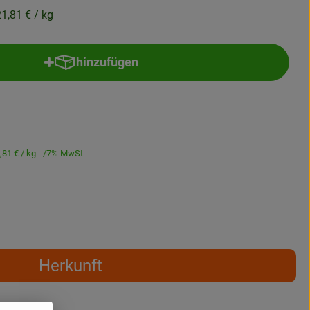
21,81 €
/ kg
hinzufügen
Produkt zum Warenkorb hinzufügen
,81 €
/ kg
7% MwSt
Herkunft