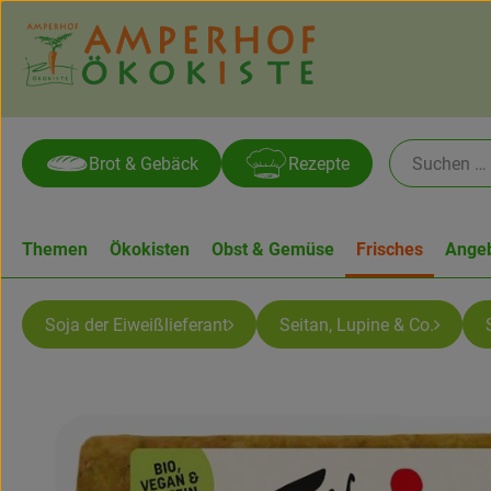
Brot & Gebäck
Rezepte
Themen
Ökokisten
Obst & Gemüse
Frisches
Ange
Soja der Eiweißlieferant
Seitan, Lupine & Co.