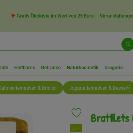
Gratis Ökokiste im Wert von 25 Euro
Veranstaltunge
Su
bote
Haltbares
Getränke
Naturkosmetik
Drogerie
Sahnealternativen & Drinks
Jogurtalternativen & Dessert
Bratfilets
Produkt zu Favouriten hinzufü
, Verband: