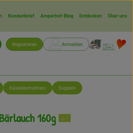
n
Kundenbrief
Amperhof-Blog
Entdecken
Über uns
Warenk
L
Registrieren
Anmelden
chen
Käsealternativen
Suppen
 Bärlauch 160g
gen