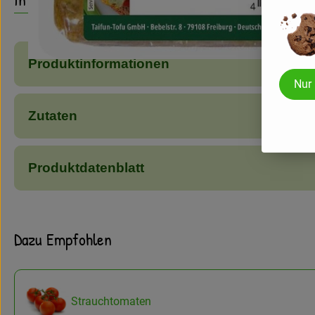
Produktinformationen
Nur
Zutaten
Produktdatenblatt
Dazu Empfohlen
Strauchtomaten