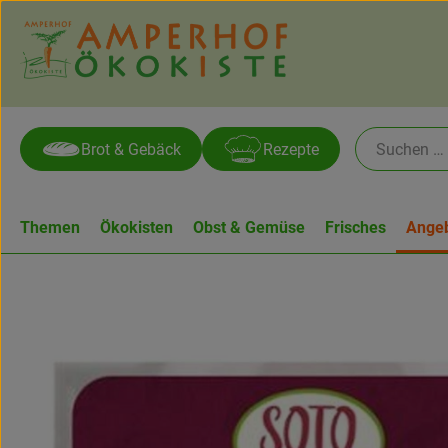
Brot & Gebäck
Rezepte
Themen
Ökokisten
Obst & Gemüse
Frisches
Ange