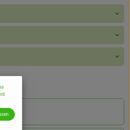
ss
rd.
assen