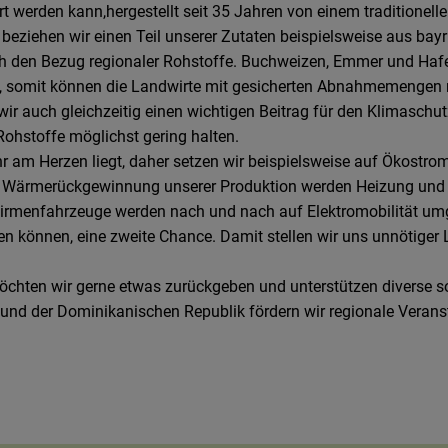
hrt werden kann,hergestellt seit 35 Jahren von einem traditio
 beziehen wir einen Teil unserer Zutaten beispielsweise aus ba
ch den Bezug regionaler Rohstoffe. Buchweizen, Emmer und Hafer
t, somit können die Landwirte mit gesicherten Abnahmemengen r
r auch gleichzeitig einen wichtigen Beitrag für den Klimaschut
ohstoffe möglichst gering halten.
 am Herzen liegt, daher setzen wir beispielsweise auf Ökostro
els Wärmerückgewinnung unserer Produktion werden Heizung un
menfahrzeuge werden nach und nach auf Elektromobilität umge
den können, eine zweite Chance. Damit stellen wir uns unnötig
öchten wir gerne etwas zurückgeben und unterstützen diverse s
 und der Dominikanischen Republik fördern wir regionale Veran