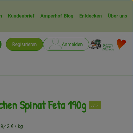
n
Kundenbrief
Amperhof-Blog
Entdecken
Über uns
Warenk
L
Registrieren
Anmelden
chen
chen Spinat Feta 190g
gen
19,42 €
/ kg