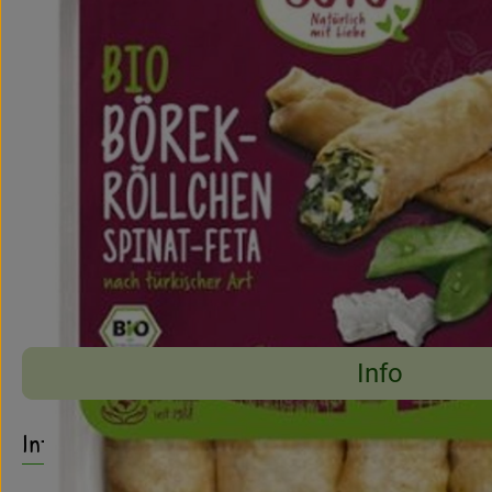
Info
Es wurden keine pass
Entdecke passende Rezepte
Info