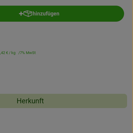
hinzufügen
Produkt zum Warenkorb hinzufügen
,42 €
/ kg
7% MwSt
Herkunft