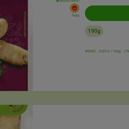
Deutschland
, Herkunft:
, EU Herkunft:
Feta
190g
#6065
3,69 €
/ 190g
19
Rezepte
enden Rezepte gefunden.