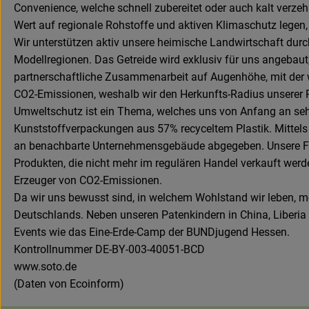
Convenience, welche schnell zubereitet oder auch kalt verze
Wert auf regionale Rohstoffe und aktiven Klimaschutz legen,
Wir unterstützen aktiv unsere heimische Landwirtschaft dur
Modellregionen. Das Getreide wird exklusiv für uns angebau
partnerschaftliche Zusammenarbeit auf Augenhöhe, mit der wi
CO2-Emissionen, weshalb wir den Herkunfts-Radius unserer R
Umweltschutz ist ein Thema, welches uns von Anfang an sehr
Kunststoffverpackungen aus 57% recyceltem Plastik. Mitt
an benachbarte Unternehmensgebäude abgegeben. Unsere Fir
Produkten, die nicht mehr im regulären Handel verkauft wer
Erzeuger von CO2-Emissionen.
Da wir uns bewusst sind, in welchem Wohlstand wir leben, m
Deutschlands. Neben unseren Patenkindern in China, Liberia
Events wie das Eine-Erde-Camp der BUNDjugend Hessen.
Kontrollnummer DE-BY-003-40051-BCD
www.soto.de
(Daten von Ecoinform)