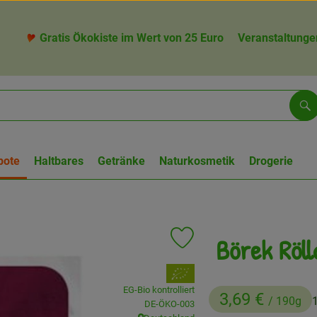
Gratis Ökokiste im Wert von 25 Euro
Veranstaltunge
Su
bote
Haltbares
Getränke
Naturkosmetik
Drogerie
Börek Röll
Produkt zu Favouriten hinzufü
, Verband:
EG-Bio kontrolliert
3,69 €
/ 190g
, Kontrollstelle:
DE-ÖKO-003