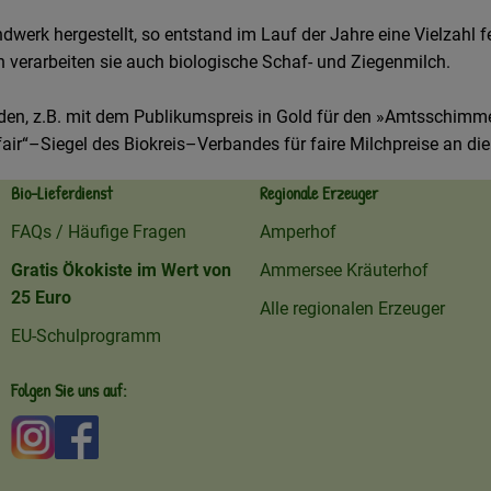
werk hergestellt, so entstand im Lauf der Jahre eine Vielzahl fe
 verarbeiten sie auch biologische Schaf- und Ziegenmilch.
worden, z.B. mit dem Publikumspreis in Gold für den »Amtsschi
r“–Siegel des Biokreis–Verbandes für faire Milchpreise an die 
Bio-Lieferdienst
Regionale Erzeuger
FAQs / Häufige Fragen
Amperhof
Gratis Ökokiste im Wert von
Ammersee Kräuterhof
25 Euro
Alle regionalen Erzeuger
EU-Schulprogramm
Folgen Sie uns auf:
Externer Link zu https://www.instagram.com/amperhofo
Externer Link zu https://facebook.com/amperhof