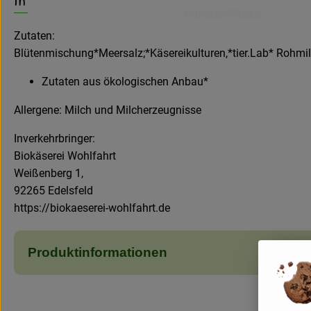
Zutaten:
Blütenmischung*Meersalz;*Käsereikulturen,*tier.Lab* Rohmi
Zutaten aus ökologischen Anbau*
Allergene: Milch und Milcherzeugnisse
Inverkehrbringer:
Biokäserei Wohlfahrt
Weißenberg 1,
92265 Edelsfeld
https://biokaeserei-wohlfahrt.de
Produktinformationen