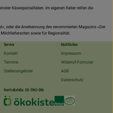
inster Käsespezialitäten. Im eigenen Keller reifen die
mmel«, oder die Anerkennung des renommierten Magazins »Der
Milchlieferanten sowie für Regionalität.
Service
Rechtliches
Kontakt
Impressum
Termine
Widerruf-Formular
Stellenangebote
AGB
Datenschutz
Kontrollstelle: DE-ÖKO-006
ekokiste
Externer Link zu /ueber-uns/oeko
Externer Link zu /regionale
Externer Link zu /ueb