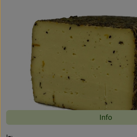
Info
Es wurden keine pass
Entdecke passende Rezepte
Info