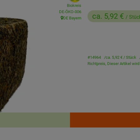
Biokreis
, Kontrollstelle:
DE-ÖKO-006
ca. 5,92 €
/ Stüc
DE Bayern
, Herkunft:
#14964
ca. 5,92 €
/ Stück
Richtpreis,
Dieser Artikel wir
Rezepte
enden Rezepte gefunden.