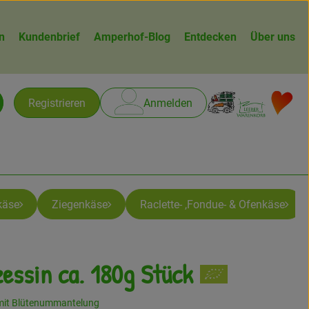
n
Kundenbrief
Amperhof-Blog
Entdecken
Über uns
Warenk
L
Registrieren
Anmelden
chen
käse
Ziegenkäse
Raclette- ,Fondue- & Ofenkäse
essin ca. 180g Stück
mit Blütenummantelung