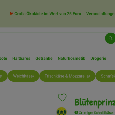
Gratis Ökokiste im Wert von 25 Euro
Veranstaltunge
Su
bote
Haltbares
Getränke
Naturkosmetik
Drogerie
e
Weichkäse
Frischkäse & Mozzarella
Schafs
Blütenprinz
Produkt zu Favouriten hinzufügen
, Verband:
Cremiger Schnittkäse 