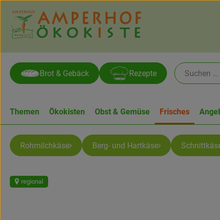
Brot & Gebäck
Rezepte
Themen
Ökokisten
Obst & Gemüse
Frisches
Ange
Rohmilchkäse
Berg- und Hartkäse
Schnittkäs
regional