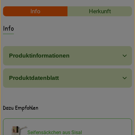
Amperhof-Blog
Rezepte
Info
Herkunft
Entdecken
Es wurden keine passe
Entdecke passende Rezepte
Info
Über uns
Produktinformationen
Produktdatenblatt
Dazu Empfohlen
Seifensäckchen aus Sisal