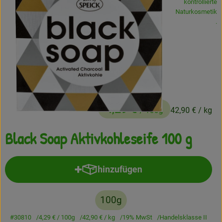
kontrollierte
Naturkosmetik
Frisches
, 
.
Angebote
Haltbares
Getränke
Naturkosmetik
4,29 €
/ 100g
42,90 €
/ kg
Drogerie
Black Soap Aktivkohleseife 100 g
Gratis Ökokiste im Wert von 25 Euro
hinzufügen
Produkt zum Warenkorb hinzufü
Veranstaltungen
100g
Kundenbrief
#30810
4,29 €
/ 100g
42,90 €
/ kg
19% MwSt
Handelsklasse II