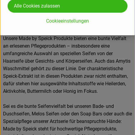
Alle Cookies zulassen
Pflegeprodukte
Cookieeinstellungen
Unsere Made by Speick Produkte bieten eine bunte Vielfalt
an erlesenen Pflegeprodukten
–
insbesondere eine
umfangreiche Auswahl an speziellen Seifen von der
Haarseife über Gesichts- und Körperseifen. Auch das Amytis
Waschmittel gehört zu dieser Linie. Der charakteristische
Speick-Extrakt ist in diesen Produkten zwar nicht enthalten,
dafür stehen hier ausgewählte Inhaltsstoffe wie Heilerden,
Aktivkohle, Buttermilch oder Honig im Fokus.
Sei es die bunte Seifenvielfalt bei unseren Bade- und
Duschseifen, Melos Seifen oder den Soap Bars oder auch die
Spezialpflege unserer Arztserie für beanspruchte Hände:
Made by Speick steht für hochwertige Pflegeprodukte,