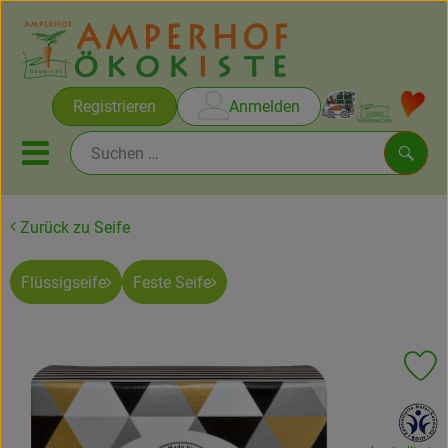
Warenko
Registrieren
Anmelden
Link
Mobiles Menu öffnen oder sc
Such
Zurück zu Seife
Brot & Gebäck
Flüssigseife
Feste Seife
Rezepte
Themen
Pr
Ökokisten
, Verband:
Obst & Gemüse