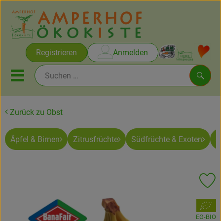
Warenko
Registrieren
Anmelden
Link
Mobiles Menu öffnen oder sc
Such
Zurück zu Obst
Brot & Gebäck
Äpfel & Birnen
Zitrusfrüchte
Südfrüchte & Exoten
S
Rezepte
Themen
Pr
Ökokisten
, Verband:
Obst & Gemüse
EG-BIO