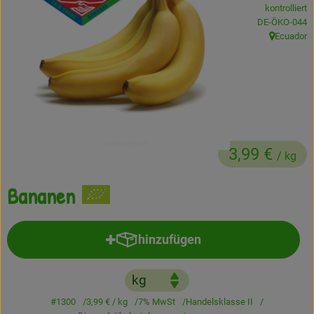
kontrolliert
Frisches
, Kontrollstelle
DE-ÖKO-044
Ecuador
, Herkunft:
Angebote
Haltbares
Getränke
Naturkosmetik
3,99 €
/ kg
Drogerie
Bananen
Gratis Ökokiste im Wert von 25 Euro
hinzufügen
Produkt zum Warenkorb hinzufü
Veranstaltungen
Kundenbrief
#1300
3,99 €
/ kg
7% MwSt
Handelsklasse II