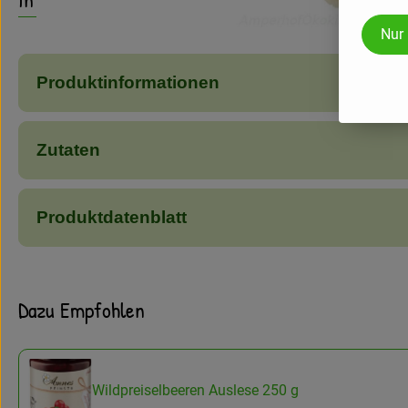
Nur
Produktinformationen
Zutaten
Produktdatenblatt
Dazu Empfohlen
Wildpreiselbeeren Auslese 250 g