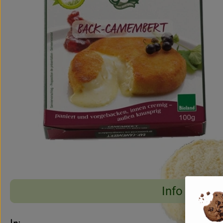
Info
Es wurden keine pass
Entdecke passende Rezepte
Info