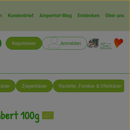
n
Kundenbrief
Amperhof-Blog
Entdecken
Über uns
Warenk
L
Registrieren
Anmelden
chen
käse
Ziegenkäse
Raclette- ,Fondue- & Ofenkäse
bert 100g