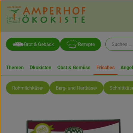
Brot & Gebäck
Rezepte
Themen
Ökokisten
Obst & Gemüse
Frisches
Ange
Rohmilchkäse
Berg- und Hartkäse
Schnittkäs