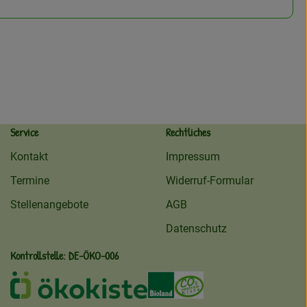
Service
Rechtliches
Kontakt
Impressum
Termine
Widerruf-Formular
Stellenangebote
AGB
Datenschutz
Kontrollstelle: DE-ÖKO-006
ekokiste
Externer Link zu /ueber-uns/oeko
Externer Link zu /regionale
Externer Link zu /ueb