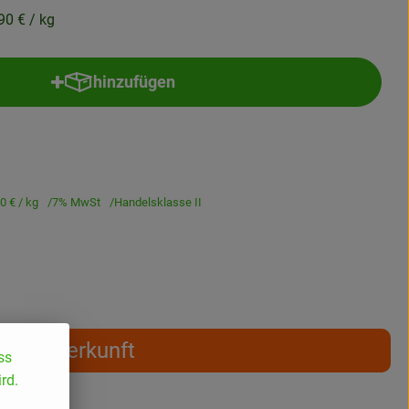
90 €
/ kg
hinzufügen
Produkt zum Warenkorb hinzufügen
90 €
/ kg
7% MwSt
Handelsklasse II
Herkunft
ss
rd.