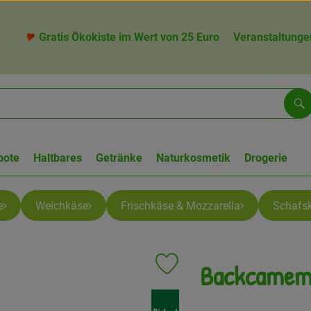
Gratis Ökokiste im Wert von 25 Euro
Veranstaltunge
Su
bote
Haltbares
Getränke
Naturkosmetik
Drogerie
e
Weichkäse
Frischkäse & Mozzarella
Schafs
Backcamem
Produkt zu Favouriten hinzufügen
, Verband: