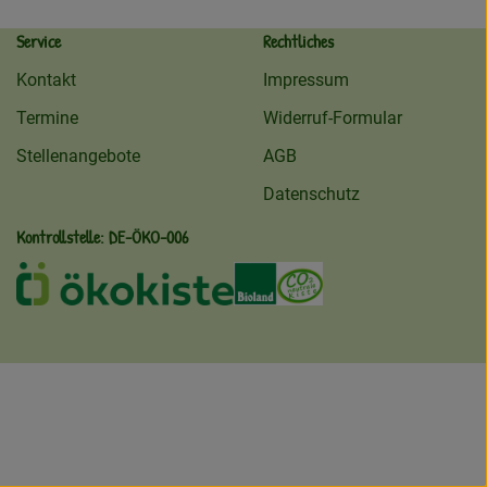
Service
Rechtliches
Kontakt
Impressum
Termine
Widerruf-Formular
Stellenangebote
AGB
Datenschutz
Kontrollstelle: DE-ÖKO-006
ekokiste
Externer Link zu /ueber-uns/oeko
Externer Link zu /regionale
Externer Link zu /ueb