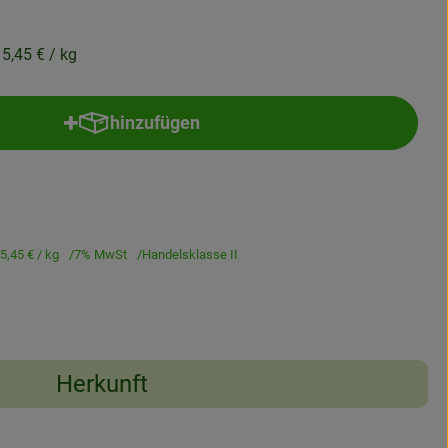
15,45 €
/ kg
hinzufügen
Produkt zum Warenkorb hinzufügen
5,45 €
/ kg
7% MwSt
Handelsklasse II
Herkunft