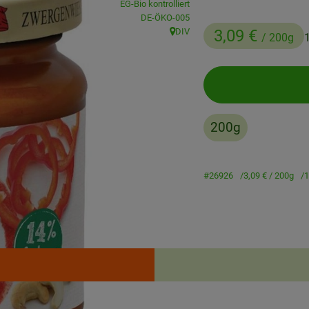
EG-Bio kontrolliert
, Kontrollstelle:
DE-ÖKO-005
DIV
3,09 €
/ 200g
, Herkunft:
200g
#26926
3,09 €
/ 200g
1
Rezepte
enden Rezepte gefunden.