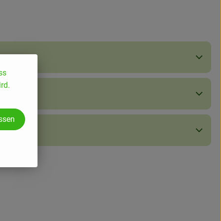
ss
rd.
assen