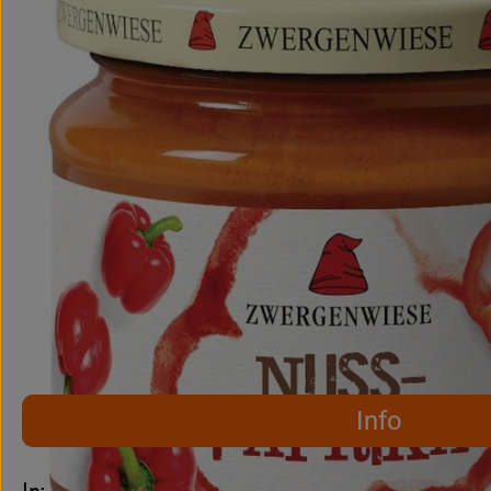
Info
Es wurden keine pass
Entdecke passende Rezepte
Info