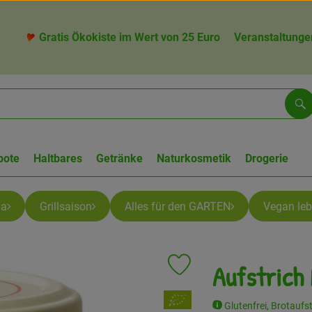
Gratis Ökokiste im Wert von 25 Euro
Veranstaltunge
Su
bote
Haltbares
Getränke
Naturkosmetik
Drogerie
la
Grillsaison
Alles für den GARTEN
Vegan le
Aufstrich
Produkt zu Favouriten hinzufü
, Verband:
Glutenfrei, Brotaufs