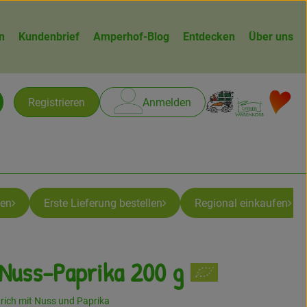
n
Kundenbrief
Amperhof-Blog
Entdecken
Über uns
Warenk
L
Registrieren
Anmelden
chen
ben
Erste Lieferung bestellen
Regional einkaufen
 Nuss-Paprika 200 g
gen
trich mit Nuss und Paprika