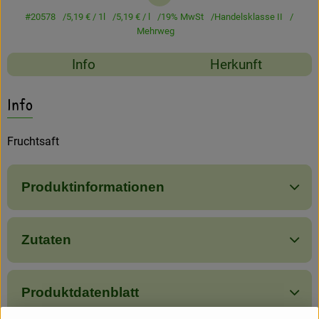
Amperhof-Blog
#20578
5,19 €
/ 1l
5,19 €
/ l
19% MwSt
Handelsklasse II
Mehrweg
Entdecken
Rezepte
Info
Herkunft
Über uns
Es wurden keine passe
Entdecke passende Rezepte
Info
Fruchtsaft
Produktinformationen
Zutaten
Produktdatenblatt