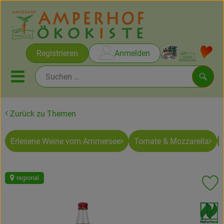
Warenko
Registrieren
Anmelden
Link
Mobiles Menu öffnen oder sc
Such
Zurück zu Themen
Brot & Gebäck
Erlesene Weine vom Ammersee
Tomate & Mozzarella
Rezepte
Themen
regional
Pr
Ökokisten
, Verband:
Obst & Gemüse