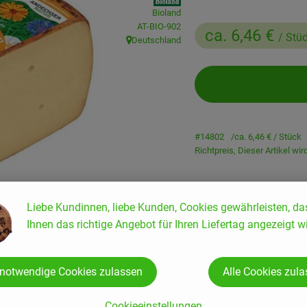
Bioland
, Kontrollstelle:
AT-BIO-902
ca. 6,46 €
/ Stü
Deutschland
, Herkunft:
#14802
ca. 6,46 €
/ Stück
Richtpreis,
Dieser Artikel wi
Liebe Kundinnen, liebe Kunden, Cookies gewährleisten, da
Ihnen das richtige Angebot für Ihren Liefertag angezeigt wi
Rezepte
 notwendige Cookies zulassen
Alle Cookies zul
enden Rezepte gefunden.
Cookieeinstellungen