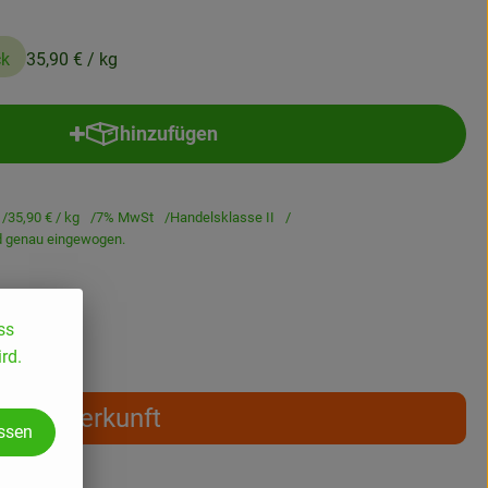
ck
35,90 €
/ kg
hinzufügen
Produkt zum Warenkorb hinzufügen
35,90 €
/ kg
7% MwSt
Handelsklasse II
rd genau eingewogen.
ss
rd.
Herkunft
assen