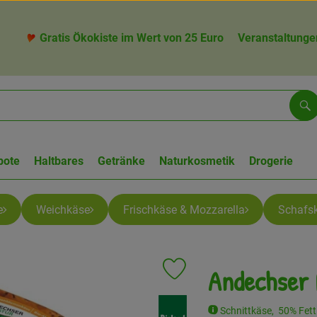
Gratis Ökokiste im Wert von 25 Euro
Veranstaltunge
Su
bote
Haltbares
Getränke
Naturkosmetik
Drogerie
e
Weichkäse
Frischkäse & Mozzarella
Schafs
Andechser 
Produkt zu Favouriten hinzufüge
, Verband:
Schnittkäse, 50% Fett 