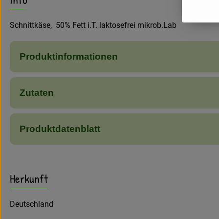
Schnittkäse, 50% Fett i.T. laktosefrei mikrob.Lab
Produktinformationen
Zutaten
Produktdatenblatt
Herkunft
Deutschland