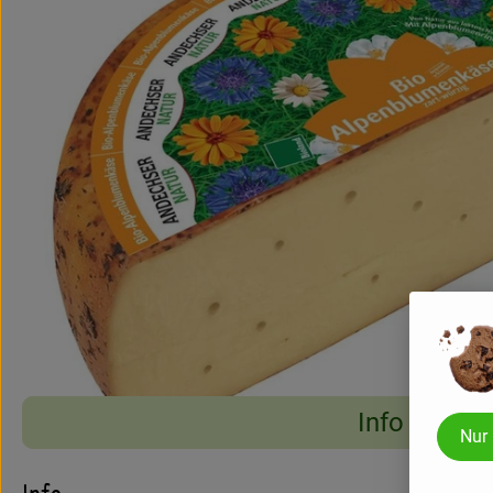
Info
Nur
Es wurden keine pass
Entdecke passende Rezepte
Info