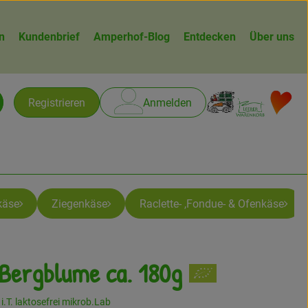
n
Kundenbrief
Amperhof-Blog
Entdecken
Über uns
Warenk
L
Registrieren
Anmelden
chen
käse
Ziegenkäse
Raclette- ,Fondue- & Ofenkäse
Bergblume ca. 180g
n
i.T. laktosefrei mikrob.Lab