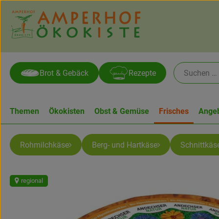
Brot & Gebäck
Rezepte
Themen
Ökokisten
Obst & Gemüse
Frisches
Ange
Rohmilchkäse
Berg- und Hartkäse
Schnittkäs
regional