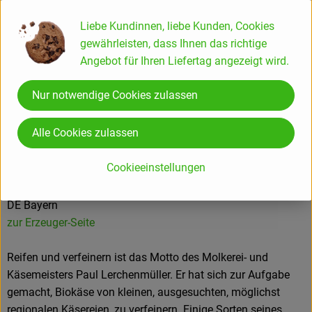
83564 Soyen
Liebe Kundinnen, liebe Kunden, Cookies
gewährleisten, dass Ihnen das richtige
Angebot für Ihren Liefertag angezeigt wird.
Produktinformationen
Nur notwendige Cookies zulassen
Herkunft
Alle Cookies zulassen
Cookieeinstellungen
Hersteller: Lerchenmüller Käserei
DE Bayern
zur Erzeuger-Seite
Reifen und verfeinern ist das Motto des Molkerei- und
Käsemeisters Paul Lerchenmüller. Er hat sich zur Aufgabe
gemacht, Biokäse von kleinen, ausgesuchten, möglichst
regionalen Käsereien, zu verfeinern. Einige Sorten seines