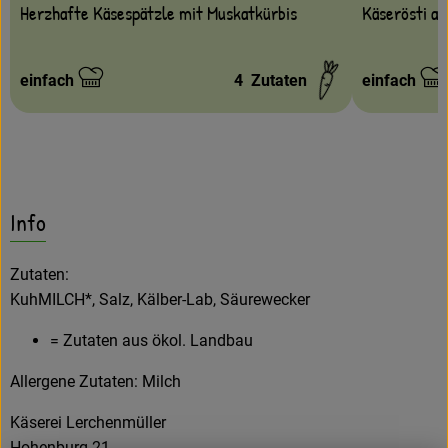
Herzhafte Käsespätzle mit Muskatkürbis
Käserösti a
einfach
4
Zutaten
einfach
Schwierigkeit:
Schwierigke
Info
Zutaten:
KuhMILCH*, Salz, Kälber-Lab, Säurewecker
= Zutaten aus ökol. Landbau
Allergene Zutaten: Milch
Käserei Lerchenmüller
Hohenburg 21