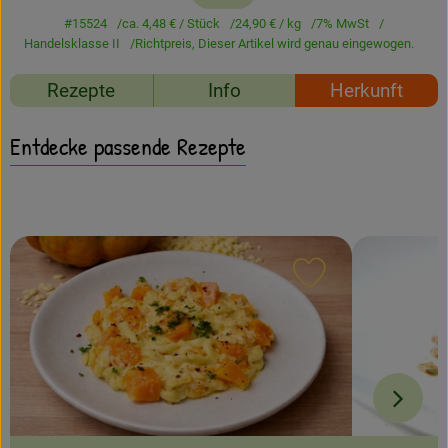
Amperhof-Blog
#15524
ca. 4,48 €
/ Stück
24,90 €
/ kg
7% MwSt
Handelsklasse II
Richtpreis,
Dieser Artikel wird genau eingewogen.
Entdecken
Rezepte
Info
Herkunft
Über uns
Entdecke passende Rezepte
Rezept zu Favour