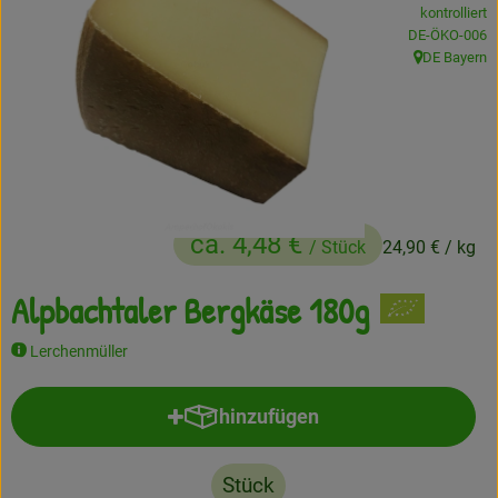
kontrolliert
Frisches
, Kontrollstelle
DE-ÖKO-006
DE Bayern
, Herkunft:
Angebote
Haltbares
Getränke
Naturkosmetik
ca. 4,48 €
/ Stück
24,90 €
/ kg
Drogerie
Alpbachtaler Bergkäse 180g
Lerchenmüller
Gratis Ökokiste im Wert von 25 Euro
Veranstaltungen
hinzufügen
Produkt zum Warenkorb hinzufü
Kundenbrief
Stück