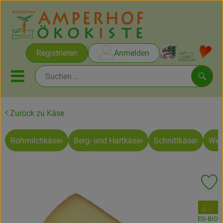
Warenko
Registrieren
Anmelden
Link
Mobiles Menu öffnen oder sc
Such
Zurück zu Käse
Brot & Gebäck
Rohmilchkäse
Berg- und Hartkäse
Schnittkäse
Wei
Rezepte
Themen
Pr
Ökokisten
, Verband:
Obst & Gemüse
EG-BIO