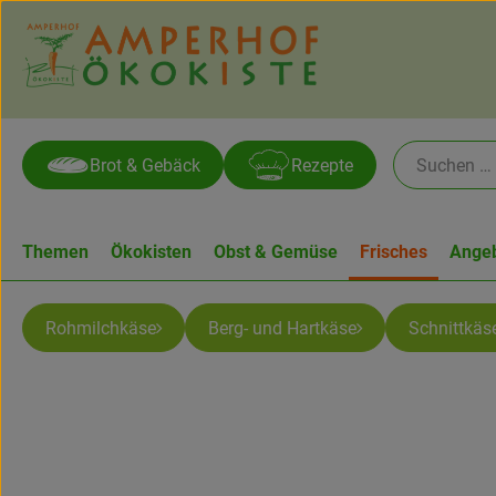
Brot & Gebäck
Rezepte
Themen
Ökokisten
Obst & Gemüse
Frisches
Ange
Rohmilchkäse
Berg- und Hartkäse
Schnittkäs