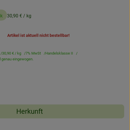
ck
30,90 €
/ kg
Artikel ist aktuell nicht bestellbar!
30,90 €
/ kg
7% MwSt
Handelsklasse II
rd genau eingewogen.
Herkunft