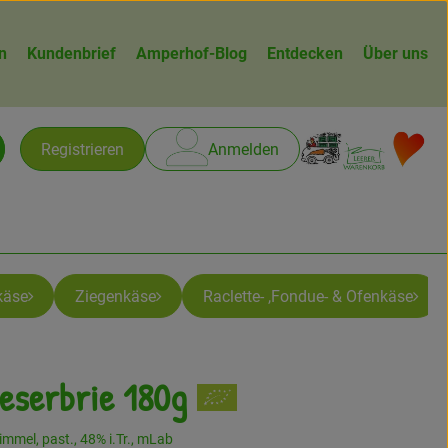
n
Kundenbrief
Amperhof-Blog
Entdecken
Über uns
Warenk
L
Registrieren
Anmelden
chen
käse
Ziegenkäse
Raclette- ,Fondue- & Ofenkäse
ieserbrie 180g
n
mmel, past., 48% i.Tr., mLab