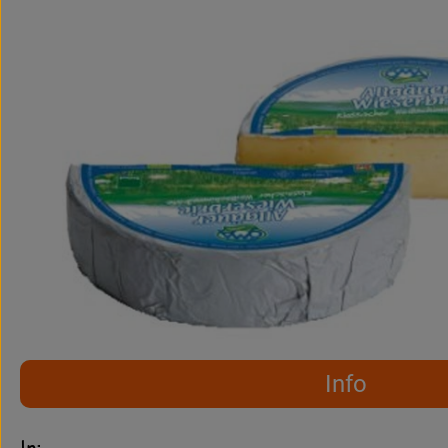
Info
Es wurden keine pass
Entdecke passende Rezepte
Info