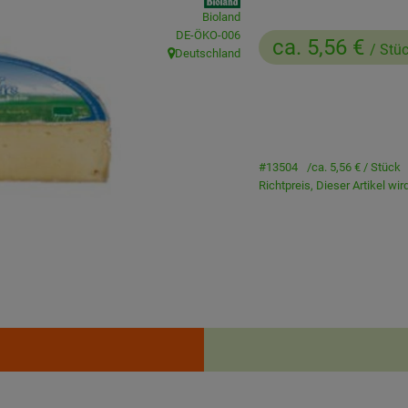
Bioland
, Kontrollstelle:
DE-ÖKO-006
ca. 5,56 €
/ Stü
Deutschland
, Herkunft:
#13504
ca. 5,56 €
/ Stück
Richtpreis,
Dieser Artikel wi
Rezepte
enden Rezepte gefunden.