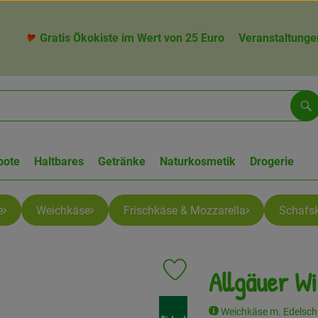
Gratis Ökokiste im Wert von 25 Euro
Veranstaltunge
Su
bote
Haltbares
Getränke
Naturkosmetik
Drogerie
e
Weichkäse
Frischkäse & Mozzarella
Schafs
Allgäuer W
Produkt zu Favouriten hinzufüge
, Verband:
Weichkäse m. Edelschi