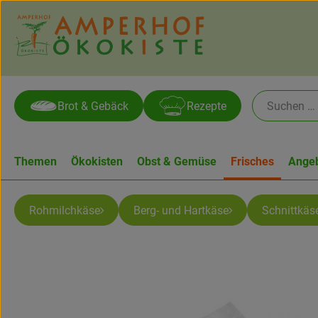
Brot & Gebäck
Rezepte
Themen
Ökokisten
Obst & Gemüse
Frisches
Ange
Rohmilchkäse
Berg- und Hartkäse
Schnittkäs