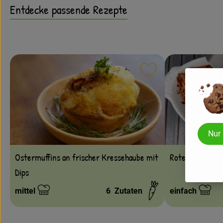
Entdecke passende Rezepte
Rezept zu Favouri
Nur
Ostermuffins an frischer Kressehaube mit
Rote Bete-Nude
Dips
mittel
6
Zutaten
einfach
Schwierigkeit:
Schwierigkeit: