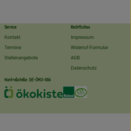
Service
Rechtliches
Kontakt
Impressum
Termine
Widerruf-Formular
Stellenangebote
AGB
Datenschutz
Kontrollstelle: DE-ÖKO-006
ekokiste
Externer Link zu /ueber-uns/oeko
Externer Link zu /regionale
Externer Link zu /ueb