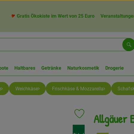
Gratis Ökokiste im Wert von 25 Euro
Veranstaltunge
Su
bote
Haltbares
Getränke
Naturkosmetik
Drogerie
e
Weichkäse
Frischkäse & Mozzarella
Schafs
Allgäuer 
Produkt zu Favouriten hinzuf
, Verband: