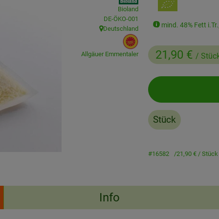
Bioland
, Kontrollstelle:
DE-ÖKO-001
mind. 48% Fett i.Tr.
Deutschland
, Herkunft:
, EU Herkunft:
21,90 €
Allgäuer Emmentaler
/ Stüc
Stück
#16582
21,90 €
/ Stück
Info