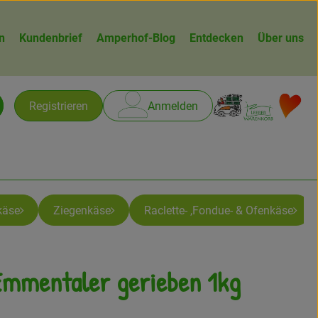
n
Kundenbrief
Amperhof-Blog
Entdecken
Über uns
Warenk
L
Registrieren
Anmelden
chen
käse
Ziegenkäse
Raclette- ,Fondue- & Ofenkäse
Emmentaler gerieben 1kg
ügen