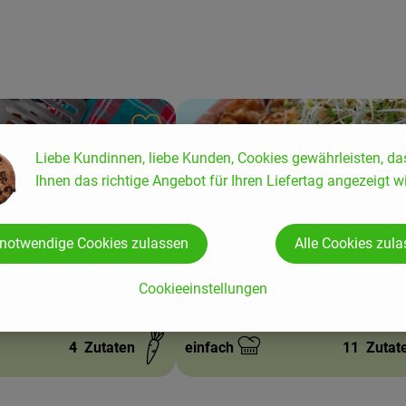
ten hinzufügen
Rezept zu Favouriten hinzufügen
Liebe Kundinnen, liebe Kunden, Cookies gewährleisten, da
Ihnen das richtige Angebot für Ihren Liefertag angezeigt wi
 notwendige Cookies zulassen
Alle Cookies zul
l-Gratin
Vegetarische Räuchertofu Lasagne 
Cookieeinstellungen
Wintergemüse
4
Zutaten
einfach
11
Zutat
Schwierigkeit: