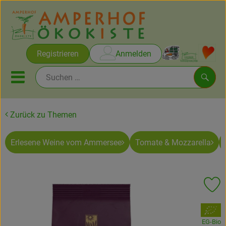
Warenko
Registrieren
Anmelden
Link
Mobiles Menu öffnen oder sc
Such
Zurück zu Themen
Brot & Gebäck
Erlesene Weine vom Ammersee
Tomate & Mozzarella
Rezepte
Themen
Pr
Ökokisten
, Verband:
Obst & Gemüse
EG-Bio