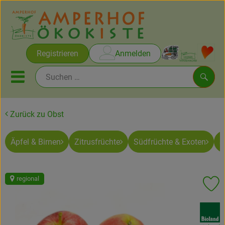
Warenko
Registrieren
Anmelden
Link
Mobiles Menu öffnen oder sc
Such
Zurück zu Obst
Brot & Gebäck
Äpfel & Birnen
Zitrusfrüchte
Südfrüchte & Exoten
S
Rezepte
Themen
regional
Pr
Ökokisten
, Verband:
Obst & Gemüse