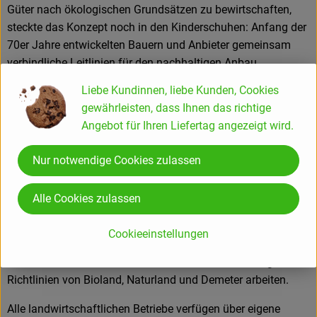
Güter nach ökologischen Grundsätzen zu bewirtschaften,
steckte das Konzept noch in den Kinderschuhen: Anfang der
70er Jahre entwickelten Bauern und Anbieter gemeinsam
verbindliche Leitlinien für den nachhaltigen Anbau.
Liebe Kundinnen, liebe Kunden, Cookies
gewährleisten, dass Ihnen das richtige
1997 wurde mit der ÖKOBO eine Interessensvertretung der
Angebot für Ihren Liefertag angezeigt wird.
Biobauern am Bodensee gegründet, welche unter anderem
die Anfragen für Industrieobst bündelte. Damals gab es nur
Nur notwendige Cookies zulassen
einen sehr begrenzten Absatzmarkt. Die jeweiligen
Biobauern mussten sich selbst um alle Prozesse kümmern –
von der Aufbereitung über den Verkauf, die Bewerbung und
Alle Cookies zulassen
das Ausfahren der Ware.
Cookieeinstellungen
Heute besteht die ÖKOBO aus 24 Gesellschaftern, die auf
rund 500 Hektar Land ausschließlich nach den strengen
Richtlinien von Bioland, Naturland und Demeter arbeiten.
Alle landwirtschaftlichen Betriebe verfügen über eigene