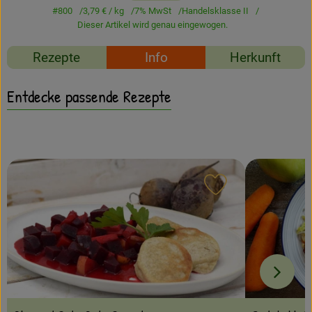
Amperhof-Blog
#800
3,79 €
/ kg
7% MwSt
Handelsklasse II
Dieser Artikel wird genau eingewogen.
Entdecken
Rezepte
Info
Herkunft
Über uns
Entdecke passende Rezepte
Rezept zu Favour