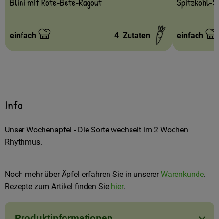
Blini mit Rote‐Bete‐Ragout
Spitzkohl-S
einfach
4
Zutaten
einfach
Schwierigkeit:
Schwierigke
Info
Unser Wochenapfel - Die Sorte wechselt im 2 Wochen
Rhythmus.
Noch mehr über Äpfel erfahren Sie in unserer
Warenkunde
.
Rezepte zum Artikel finden Sie
hier
.
Produktinformationen