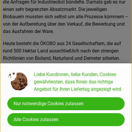
die Anfragen für Industrieobst bündelte. Damals gab es nur
einen sehr begrenzten Absatzmarkt. Die jeweiligen
Biobauern mussten sich selbst um alle Prozesse kümmern –
von der Aufbereitung über den Verkauf, die Bewerbung und
das Ausfahren der Ware.
Heute besteht die ÖKOBO aus 24 Gesellschaftern, die auf
rund 500 Hektar Land ausschließlich nach den strengen
Richtlinien von Bioland, Naturland und Demeter arbeiten.
Alle landwirtschaftlichen Betriebe verfügen über eigene
Liebe Kundinnen, liebe Kunden, Cookies
Lagerkapazitäten, so dass 90% der Ware in kontrollierter
gewährleisten, dass Ihnen das richtige
Atmosphäre aufbewahrt werden können und bis weit ins
Angebot für Ihren Liefertag angezeigt wird.
neue Jahr verfügbar sind. Auch Sortier- und Packanlagen
sind auf den jeweiligen Höfen vorhanden – so können
Nur notwendige Cookies zulassen
individuelle Wünsche optimal erfüllt werden. Die dezentrale
Struktur garantiert zudem kurze Wege vom Produzenten zum
Alle Cookies zulassen
Kunden.