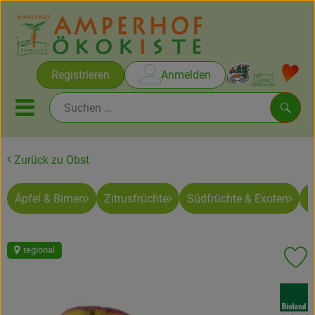
Warenko
Registrieren
Anmelden
Link
Mobiles Menu öffnen oder sc
Such
Zurück zu Obst
Brot & Gebäck
Äpfel & Birnen
Zitrusfrüchte
Südfrüchte & Exoten
S
Rezepte
Themen
regional
Pr
Ökokisten
, Verband:
Obst & Gemüse