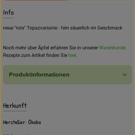
Amperhof-Blog
Es wurden keine passe
Entdecke passende Rezepte
Info
Entdecken
neue "rote" Topazvariante - fein säuerlich im Geschmack
Über uns
Noch mehr über Äpfel erfahren Sie in unserer
Warenkunde
.
Rezepte zum Artikel finden Sie
hier
.
Produktinformationen
Herkunft
Hersteller: Ökobo