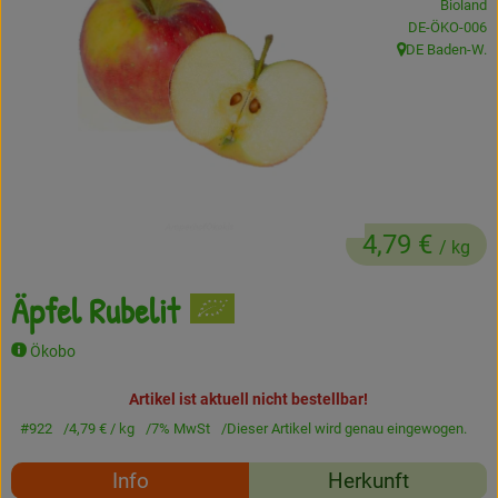
Bioland
, Kontrollstelle
DE-ÖKO-006
Frisches
DE Baden-W.
, Herkunft:
Angebote
Haltbares
Getränke
Naturkosmetik
4,79 €
/ kg
Drogerie
Äpfel Rubelit
Ökobo
Gratis Ökokiste im Wert von 25 Euro
Artikel ist aktuell nicht bestellbar!
Veranstaltungen
#922
4,79 €
/ kg
7% MwSt
Dieser Artikel wird genau eingewogen.
Kundenbrief
Rezepte
Info
Herkunft