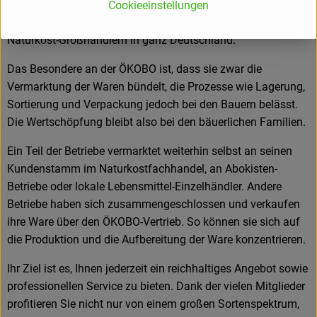
Der Versand der Ware erfolgt palettenweise: Speditionen
Cookieeinstellungen
bringen das Obst über Nacht zu unseren Kunden –
Naturkost-Großhändlern in ganz Deutschland.
Das Besondere an der ÖKOBO ist, dass sie zwar die
Vermarktung der Waren bündelt, die Prozesse wie Lagerung,
Sortierung und Verpackung jedoch bei den Bauern belässt.
Die Wertschöpfung bleibt also bei den bäuerlichen Familien.
Ein Teil der Betriebe vermarktet weiterhin selbst an seinen
Kundenstamm im Naturkostfachhandel, an Abokisten-
Betriebe oder lokale Lebensmittel-Einzelhändler. Andere
Betriebe haben sich zusammengeschlossen und verkaufen
ihre Ware über den ÖKOBO-Vertrieb. So können sie sich auf
die Produktion und die Aufbereitung der Ware konzentrieren.
Ihr Ziel ist es, Ihnen jederzeit ein reichhaltiges Angebot sowie
professionellen Service zu bieten. Dank der vielen Mitglieder
profitieren Sie nicht nur von einem großen Sortenspektrum,