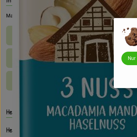
Macadamia, Mandel, Haselnuss
Produktinformationen
Zutaten
Nur
Produktdatenblatt
Herkunft
Hersteller: Allos