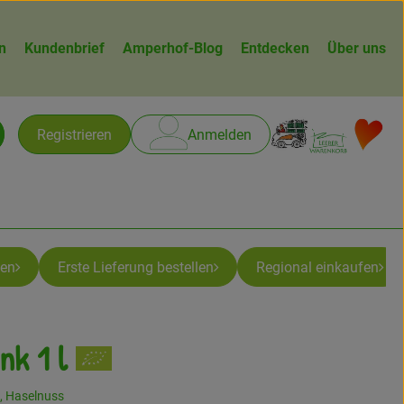
n
Kundenbrief
Amperhof-Blog
Entdecken
Über uns
Warenk
L
Registrieren
Anmelden
chen
ben
Erste Lieferung bestellen
Regional einkaufen
nk 1 l
gen
 Haselnuss