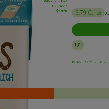
EG-Bio kontrolliert
, Kontrollstelle:
IT-BIO-007
Italien
3,79 €
/ 1,0l
3,
, Herkunft:
1,0l
#27660
3,79 €
/ 1,0l
3,
Rezepte
enden Rezepte gefunden.