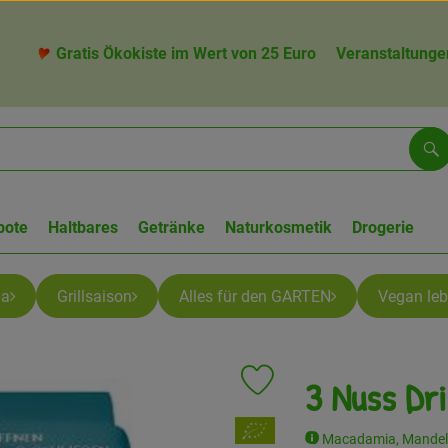
Gratis Ökokiste im Wert von 25 Euro
Veranstaltunge
Su
bote
Haltbares
Getränke
Naturkosmetik
Drogerie
la
Grillsaison
Alles für den GARTEN
Vegan le
3 Nuss Dri
Produkt zu Favouriten hinzufü
, Verband:
Macadamia, Mandel,