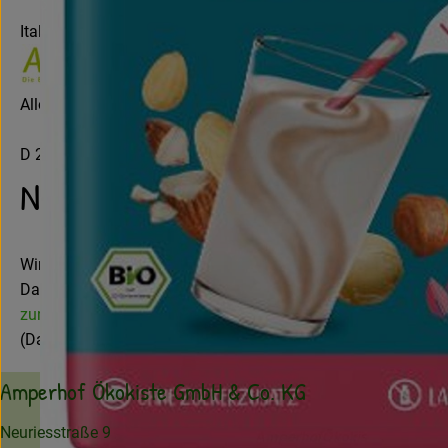
Italien
Allos Hof-Manufaktur GmbH
D 28217 Bremen
Nachhaltiger Bio-Genuss
Wir bei ALLOS wollen es dir leicht machen, dich natürlich zu
Das alles tun wir, damit du sagts: ALLOS – natürlich gut für
zur WebSite
(Daten von Ecoinform)
Amperhof Ökokiste GmbH & Co. KG
Neuriesstraße 9