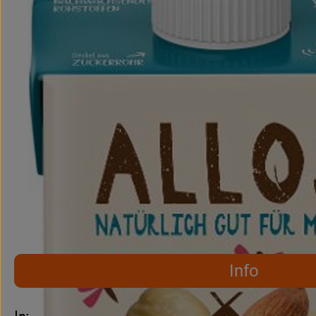
Info
Es wurden keine pass
Entdecke passende Rezepte
Info