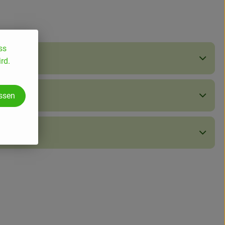
ss
rd.
assen