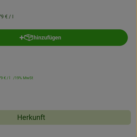
79 €
/ l
hinzufügen
Produkt zum Warenkorb hinzufügen
79 €
/ l
19% MwSt
Herkunft