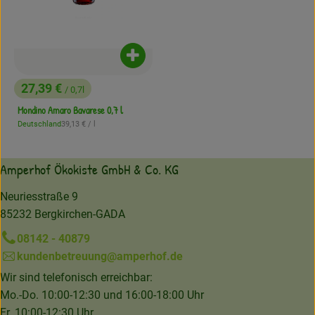
Produkt zum Warenkorb hinzufügen
27,39 €
/ 0,7l
, Preis:
Mondino Amaro Bavarese 0,7 l
, Referenzpreis:
Deutschland
39,13 €
/ l
, Herkunft:
Amperhof Ökokiste GmbH & Co. KG
Neuriesstraße 9
85232 Bergkirchen-GADA
08142 - 40879
kundenbetreuung@amperhof.de
Wir sind telefonisch erreichbar:
Mo.-Do. 10:00-12:30 und 16:00-18:00 Uhr
Fr. 10:00-12:30 Uhr