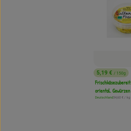
5,19 €
/ 150g
, Preis:
Frischkäsezubereit
oriental. Gewürzen
, Referenzpr
Deutschland
34,60 €
/ kg
, Herkunft: