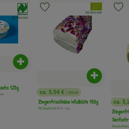
, Verband:
, Verband:
Favouriten hinzufügen
Produkt zu Favouriten hinzufügen
Pr
, Kontrollstelle:
DE-ÖKO-006
, Kontrollstelle:
DE-ÖKO-003
Produkt zum Warenkorb hinzufügen
Produkt zum War
Lachs 125g
ca. 5,54 €
/ Stück
eis:
ück
, Preis:
Ziegenfrischkäse Wildblüte 150g
ca. 5,
, Preis
, Referenzpreis:
DE Bayern
36,90 €
/ kg
Ziegenfr
, Herkunft:
Senfschr
Deutschlan
, Herkunft: