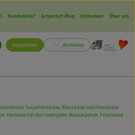
n
Kundenbrief
Amperhof-Blog
Entdecken
Über uns
Warenk
L
Registrieren
Anmelden
chen
r Schnittkäse, Sauermilchkäse, Weichkäse und Frischkäse.
e. Hartkäse hat den niedrigsten Wassergehalt. Frischkäse