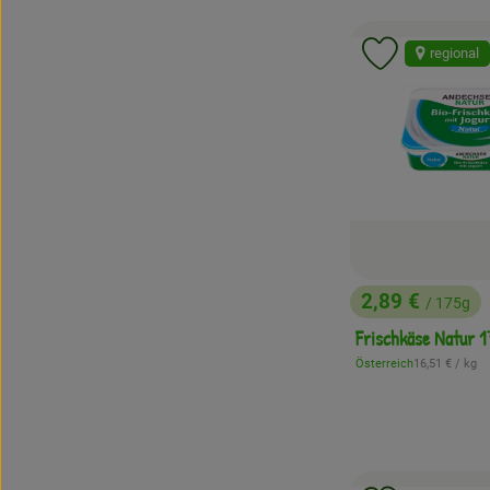
regional
Produkt zu 
2,89 €
/ 175g
, Preis:
Frischkäse Natur 
, Referenzprei
Österreich
16,51 €
/ kg
, Herkunft: