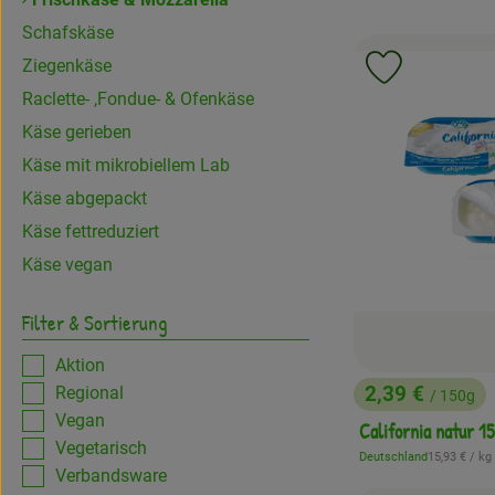
Schafskäse
Ziegenkäse
Produkt zu 
Raclette- ,Fondue- & Ofenkäse
Käse gerieben
Käse mit mikrobiellem Lab
Käse abgepackt
Käse fettreduziert
Käse vegan
Filter & Sortierung
Aktion
2,39 €
Regional
/ 150g
, Preis:
Vegan
California natur 1
Vegetarisch
, Referenzpr
Deutschland
15,93 €
/ kg
, Herkunft:
Verbandsware