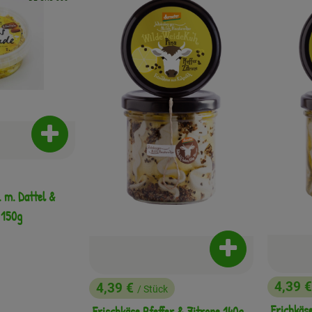
Produkt zum Warenkorb hinzufügen
. m. Dattel &
 150g
eis:
Produkt zum War
4,39 
4,39 €
/ Stück
, Preis
, Preis:
Frichkäs
Frischkäse Pfeffer & Zitrone 140g