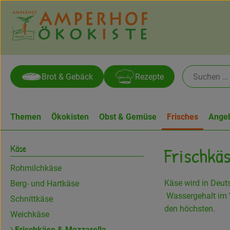
Brot & Gebäck
Rezepte
Themen
Ökokisten
Obst & Gemüse
Frisches
Ange
Käse
Frischkä
Rohmilchkäse
Käse wird in Deut
Berg- und Hartkäse
Wassergehalt im V
Schnittkäse
den höchsten.
Weichkäse
Frischkäse & Mozzarella