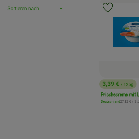
Produkt zu 
3,39 €
/ 125g
, Preis:
Frischecreme mit 
, Referenzpr
Deutschland
27,12 €
/ St
, Herkunft: