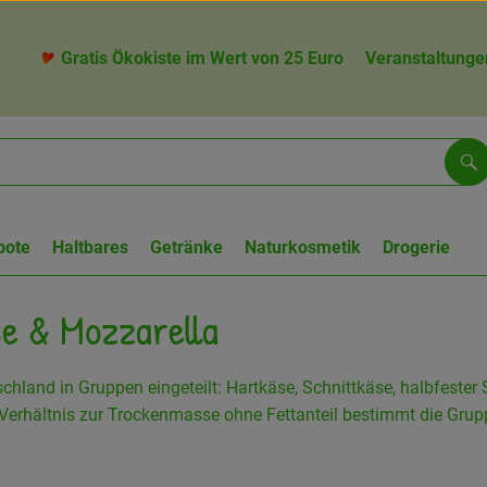
Gratis Ökokiste im Wert von 25 Euro
Veranstaltunge
Su
bote
Haltbares
Getränke
Naturkosmetik
Drogerie
se & Mozzarella
schland in Gruppen eingeteilt: Hartkäse, Schnittkäse, halbfeste
erhältnis zur Trockenmasse ohne Fettanteil bestimmt die Grupp