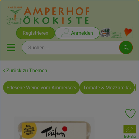
Warenko
Registrieren
Anmelden
Link
Mobiles Menu öffnen oder sc
Such
Zurück zu Themen
Brot & Gebäck
Erlesene Weine vom Ammersee
Tomate & Mozzarella
Rezepte
Themen
Pr
Ökokisten
, Verband:
Obst & Gemüse
EG-Bio