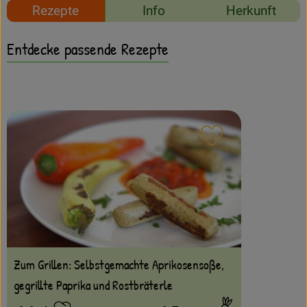
Amperhof-Blog
Rezepte
Info
Herkunft
Entdecken
Entdecke passende Rezepte
Über uns
Rezept zu Favour
Zum Grillen: Selbstgemachte Aprikosensoße,
gegrillte Paprika und Rostbräterle