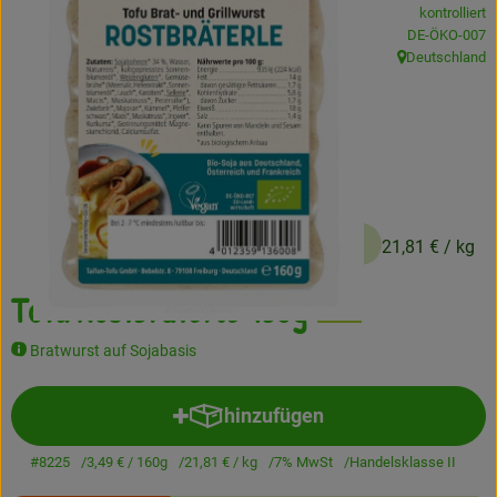
kontrolliert
Frisches
, Kontrollstelle
DE-ÖKO-007
Deutschland
, Herkunft:
Angebote
Haltbares
Getränke
Naturkosmetik
3,49 €
/ 160g
21,81 €
/ kg
Drogerie
Tofu Rostbräterle 160g
Bratwurst auf Sojabasis
Gratis Ökokiste im Wert von 25 Euro
Veranstaltungen
hinzufügen
Produkt zum Warenkorb hinzuf
Kundenbrief
#8225
3,49 €
/ 160g
21,81 €
/ kg
7% MwSt
Handelsklasse II