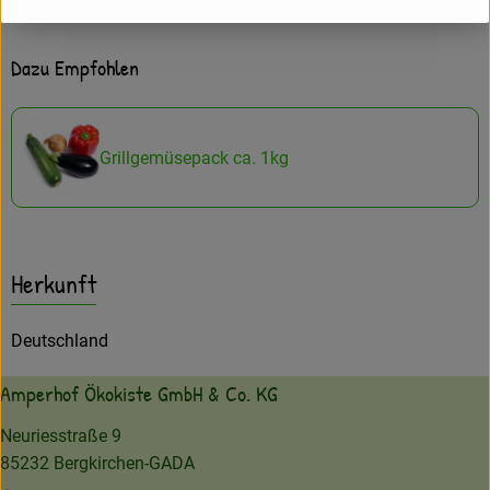
Dazu Empfohlen
Grillgemüsepack ca. 1kg
Herkunft
Deutschland
Amperhof Ökokiste GmbH & Co. KG
Neuriesstraße 9
85232 Bergkirchen-GADA