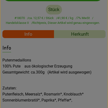
Amperhof-Blog
Stück
Entdecken
#18070
ca. 12,57 €
/ Stück
41,90 €
/ kg
7% MwSt
Über uns
Handelsklasse II
Richtpreis,
Dieser Artikel wird genau eingewogen.
Rezepte
Info
Herkunft
Es wurden keine passe
Entdecke passende Rezepte
Info
Putenmedaillons
100% Pute aus ökologischer Erzeugung
Gesamtgewicht: ca.300g (Artikel wird ausgewogen)
Zutaten:
Putenfleisch, Meersalz*, Rosmarin*, Knoblauch*
Sonnenblumenbratöl*, Paprika*, Pfeffer*,