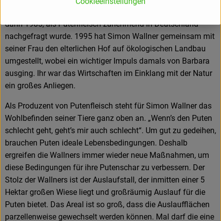
Cookieeinstellungen
Junghennenaufzucht. Der Einstieg in die Putenhaltung kam
dann 1985, als Putenfleisch zunehmend in Deutschland
nachgefragt wurde. 1995 hat Simon Wallner gemeinsam mit
seiner Frau den elterlichen Hof auf ökologischen Landbau
umgestellt, wobei ein wichtiger Impuls damals von Barbara
ausging. Ihr war das Wirtschaften im Einklang mit der Natur
ein großes Anliegen.
Als Produzent von Putenfleisch steht für Simon Wallner das
Wohlbefinden seiner Tiere ganz oben an. „Wenn’s den Puten
schlecht geht, geht’s mir auch schlecht“. Um gut zu gedeihen,
brauchen Puten ideale Lebensbedingungen. Deshalb
ergreifen die Wallners immer wieder neue Maßnahmen, um
diese Bedingungen für ihre Putenschar zu verbessern. Der
Stolz der Wallners ist der Auslaufstall, der inmitten einer 5
Hektar großen Wiese liegt und großräumig Auslauf für die
Puten bietet. Das Areal ist so groß, dass die Auslaufflächen
parzellenweise gewechselt werden können. Mal darf die eine