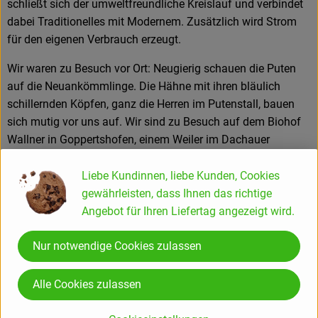
schließt sich der umweltfreundliche Kreislauf und verbindet
dabei Traditionelles mit Modernem. Zusätzlich wird Strom
für den eigenen Verbrauch erzeugt.
Wir waren zu Besuch vor Ort: Neugierig schauen die Puten
auf die Neuankömmlinge. Die Hähne mit ihren bläulich
schillernden Köpfen, ganz die Herren im Putenstall, bauen
sich mutig vor uns auf. Wir sind zu Besuch auf dem Biohof
Wallner in Goppertshofen, einem Weiler im Dachauer
Hügelland bei Hebertshausen, stehen vor dem neuen
Putenstall, der am Ortsrand auf dem Hügel liegt und
Liebe Kundinnen, liebe Kunden, Cookies
beobachten das rege Treiben der Putenschar. Putenhaltung
gewährleisten, dass Ihnen das richtige
ist in der Landwirtschaft eine große Herausforderung. Das
Angebot für Ihren Liefertag angezeigt wird.
Management der empfindlichen Tiere ist sehr anspruchsvoll.
Nur notwendige Cookies zulassen
Für Simon und Barbara Wallner liegt hier der besondere Reiz
ihrer Arbeit. Sie haben ihren gesamten Betrieb, auch die 120
Hektar Ackerfläche, auf die Puten abgestimmt. Schon die
Alle Cookies zulassen
Eltern von Simon Wallner hatten den Weg der
Geflügelhaltung eingeschlagen, damals mit