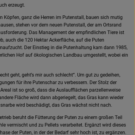
uch erzeugt.
n Köpfen, ganz die Herren im Putenstall, bauen sich mutig
hausen, stehen vor dem neuen Putenstall, der am Ortsrand
rausforderung. Das Management der empfindlichen Tiere ist
eb, auch die 120 Hektar Ackerfläche, auf die Puten
aufzucht. Der Einstieg in die Putenhaltung kam dann 1985,
rlichen Hof auf ökologischen Landbau umgestellt, wobei ein
cht geht, geht’s mir auch schlecht“. Um gut zu gedeihen,
ngen für ihre Putenschar zu verbessern. Der Stolz der
 Areal ist so groß, dass die Auslaufflächen parzellenweise
andere Fläche wird dann abgeriegelt, das Gras kann wieder
asnarbe wird beschädigt, das Gras wächst nicht nach.
rieb beruht die Fütterung der Puten zu einem großen Teil
vermischt und zu Pellets verarbeitet. Ergänzt wird dieses
ase der Puten, in der der Bedarf sehr hoch ist, zu ergänzen.