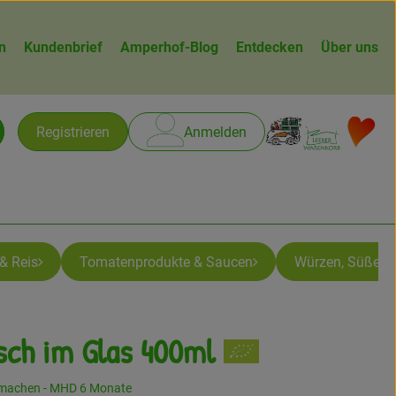
n
Kundenbrief
Amperhof-Blog
Entdecken
Über uns
Warenk
L
Registrieren
Anmelden
chen
& Reis
Tomatenprodukte & Saucen
Würzen, Süßen &
sch im Glas 400ml
machen - MHD 6 Monate