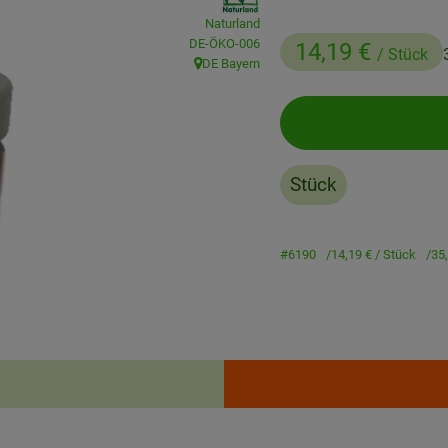
Naturland
, Kontrollstelle:
DE-ÖKO-006
14,19 €
/ Stück
DE Bayern
, Herkunft:
Stück
#6190
14,19 €
/ Stück
35
Rezepte
enden Rezepte gefunden.