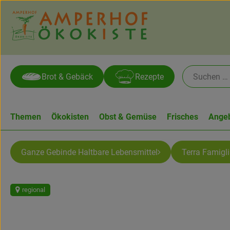
Brot & Gebäck
Rezepte
Themen
Ökokisten
Obst & Gemüse
Frisches
Ange
Ganze Gebinde Haltbare Lebensmittel
Terra Famigl
regional