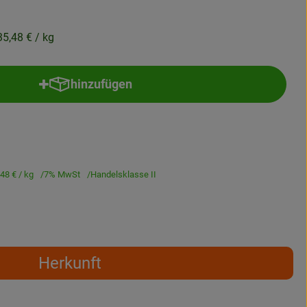
35,48 €
/ kg
hinzufügen
Produkt zum Warenkorb hinzufügen
,48 €
/ kg
7% MwSt
Handelsklasse II
Herkunft