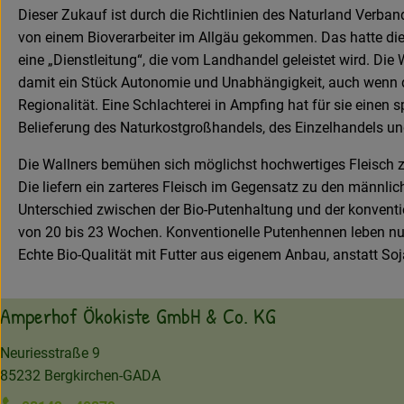
Dieser Zukauf ist durch die Richtlinien des Naturland Verban
von einem Bioverarbeiter im Allgäu gekommen. Das hatte die W
eine „Dienstleitung“, die vom Landhandel geleistet wird. Die
damit ein Stück Autonomie und Unabhängigkeit, auch wenn der 
Regionalität. Eine Schlachterei in Ampfing hat für sie eine
Belieferung des Naturkostgroßhandels, des Einzelhandels u
Die Wallners bemühen sich möglichst hochwertiges Fleisch zu
Die liefern ein zarteres Fleisch im Gegensatz zu den männlic
Unterschied zwischen der Bio-Putenhaltung und der konventi
von 20 bis 23 Wochen. Konventionelle Putenhennen leben nur 
Echte Bio-Qualität mit Futter aus eigenem Anbau, anstatt Soja
Amperhof Ökokiste GmbH & Co. KG
Neuriesstraße 9
85232 Bergkirchen-GADA