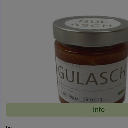
Info
Es wurden keine pass
Entdecke passende Rezepte
Info