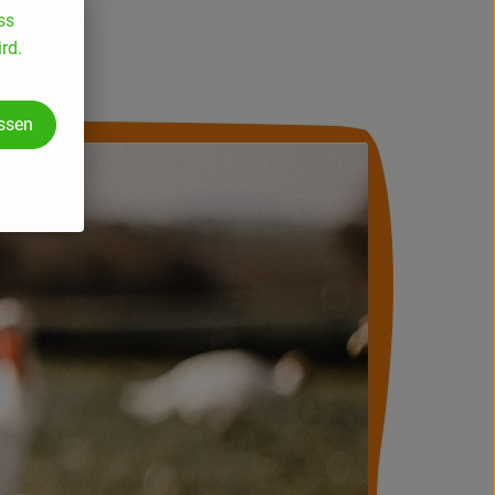
ss
rd.
assen