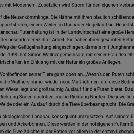
les mit Modernem. Zusätzlich wird Strom für den eigenen Verbra
f die Neuankömmlinge. Die Hähne mit ihren bläulich schillernde
Goppertshofen, einem Weiler im Dachauer Hügelland bei Heberts
tenschar. Putenhaltung ist in der Landwirtschaft eine große He
 der besondere Reiz ihrer Arbeit. Sie haben ihren gesamten Betri
 Weg der Geflügelhaltung eingeschlagen, damals mit Junghennen
de. 1995 hat Simon Wallner gemeinsam mit seiner Frau den elte
rtschaften im Einklang mit der Natur ein großes Anliegen.
Wohlbefinden seiner Tiere ganz oben an. „Wenn’s den Puten schle
n die Wallners immer wieder neue Maßnahmen, um diese Bedingu
oßen Wiese liegt und großräumig Auslauf für die Puten bietet. Das
Richtung Süden austoben, mal in Richtung Norden. Die jeweilig 
 Weide oder ein Auslauf durch die Tiere überbeansprucht. Die Gr
den ökologischen Landbau konsequent umzusetzen. Auf seinem Bet
 und Ackerbohnen. Diese werden in der hofeigenen Futtermühle 
die Eiweißdichte in der Ration vor allem in der ersten Lebensph