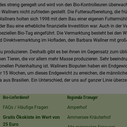
des streng geregelt und wird von den Bio-Kontrolleuren überwach
allners nicht zufrieden gestellt. Die Futteraufbereitung, die f
 Wallners holten sich 1998 mit dem Bau einer eigenen Futtermühl
Bau eine erhebliche finanzielle Investition war. Auch in der Ve
n speziellen Bio-Tag eingeführt. Die Vermarktung besteht bei d
nd Direktvermarktung im Hofladen, den Barbara Wallner mit gro
 produzieren. Deshalb gibt es bei ihnen im Gegensatz zum üblic
hen Tieren, die vor allem mehr Masse produzieren. Sehr beeindruc
onellen Putenhaltung ist. Wallners Bioputen haben ein Endgewic
15 Wochen, um dieses Endgewicht zu erreichen, die männlichen T
 aus Brasilien. Ein Unterschied, der uns auf ganzer Linie überze
Bio-Lieferdienst
Regionale Erzeuger
FAQs / Häufige Fragen
Amperhof
Gratis Ökokiste im Wert von
Ammersee Kräuterhof
25 Euro