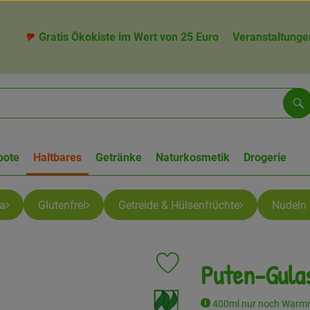
Gratis Ökokiste im Wert von 25 Euro
Veranstaltunge
Su
bote
Haltbares
Getränke
Naturkosmetik
Drogerie
ia
Glutenfrei
Getreide & Hülsenfrüchte
Nudeln 
Puten-Gula
Produkt zu Favouriten hinzufügen
, Verband:
400ml nur noch Warm