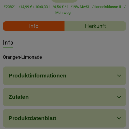
Amperhof-Blog
#20821
14,99 €
/ 10x0,33 l
4,54 €
/ l
19% MwSt
Handelsklasse II
Mehrweg
Entdecken
Rezepte
Info
Herkunft
Über uns
Es wurden keine passe
Entdecke passende Rezepte
Info
Orangen-Limonade
Produktinformationen
Zutaten
Produktdatenblatt