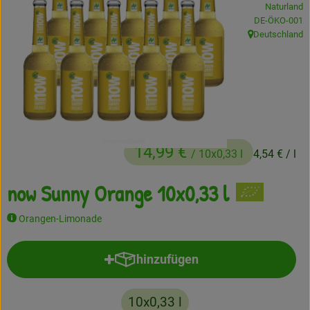
Naturland
Frisches
, Kontrollstelle
DE-ÖKO-001
Deutschland
, Herkunft:
Angebote
Haltbares
Getränke
Naturkosmetik
14,99 €
/ 10x0,33 l
4,54 €
/ l
Drogerie
now Sunny Orange 10x0,33 l
Orangen-Limonade
Gratis Ökokiste im Wert von 25 Euro
Veranstaltungen
hinzufügen
Produkt zum Warenkorb hinzufü
Kundenbrief
10x0,33 l