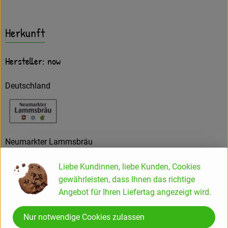
Herkunft
Hersteller: now
Deutschland
Neumarkter Lammsbräu
Gebr. Ehrnsperger KG
Liebe Kundinnen, liebe Kunden, Cookies
D 92318 Neumarkt i.d. OPf.
gewährleisten, dass Ihnen das richtige
now - das Bio-Erfrischungsgetränk für Genießer
Angebot für Ihren Liefertag angezeigt wird.
Den ursprünglichen Bio-Genuss unserer leckeren Bio-
Nur notwendige Cookies zulassen
Erfrischungsgetränke gibt es inzwischen in über zehn