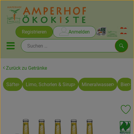
Warenko
Registrieren
Anmelden
Link
Mobiles Menu öffnen oder sc
Such
Zurück zu Getränke
Brot & Gebäck
Säfte
Limo, Schorlen & Sirup
Mineralwasser
Bier
Rezepte
Themen
Pr
Ökokisten
, Verband:
Obst & Gemüse