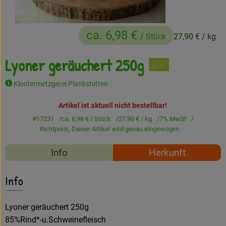
Frisches
ca. 6,98 €
Angebote
/ Stück
27,90 €
/ kg
Haltbares
Lyoner geräuchert 250g
Getränke
Klostermetzgerei Plankstetten
Naturkosmetik
Artikel ist aktuell nicht bestellbar!
#17231
ca. 6,98 €
/ Stück
27,90 €
/ kg
7% MwSt
Drogerie
Richtpreis,
Dieser Artikel wird genau eingewogen.
Rezepte
Info
Herkunft
Gratis Ökokiste im Wert von 25 Euro
Es wurden keine passe
Entdecke passende Rezepte
Info
Veranstaltungen
Kundenbrief
Lyoner geräuchert 250g
85%Rind*-u.Schweinefleisch