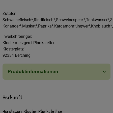
Amperhof-Blog
Entdecken
Zutaten:
Schweinefleisch*,Rindfleisch*,Schweinespeck*,Trinkwasser*,Zw
Über uns
Koriander*,Muskat*,Paprika*,Kardamom*,Ingwer*,Knoblauch*
Inverkehrbringer:
Klostermetzgerei Plankstetten
Klosterplatz1
92334 Berching
Produktinformationen
Herkunft
Hersteller: Kloster Plankstetten