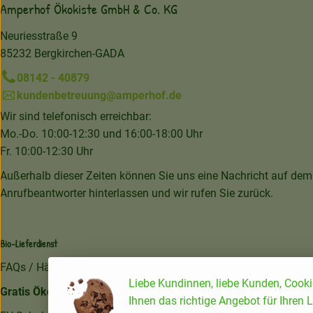
Amperhof Ökokiste GmbH & Co. KG
Neuriesstraße 9
85232 Bergkirchen-GADA
08142 - 40879
kundenbetreuung@amperhof.de
Wir sind telefonisch erreichbar:
Mo.-Do. 10:00-12:30 und 16:00-18:00 Uhr
Fr. 10:00-12:30 Uhr
Außerhalb dieser Zeiten können Sie uns eine Nachricht auf dem
Anrufbeantworter hinterlassen und wir rufen Sie zurück.
Bio-Lieferdienst
FAQs / Häufige Fragen
Liebe Kundinnen, liebe Kunden, Cooki
Gratis Ökokiste im Wert von 25 Euro
Ihnen das richtige Angebot für Ihren L