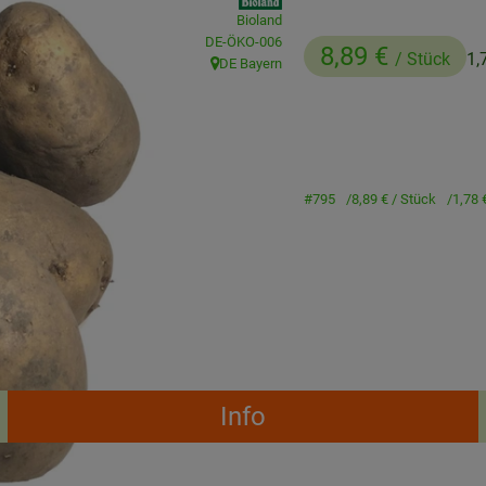
Bioland
, Kontrollstelle:
DE-ÖKO-006
8,89 €
/ Stück
1,
DE Bayern
, Herkunft:
#795
8,89 €
/ Stück
1,78 
Info