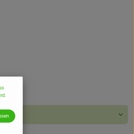
ss
rd.
assen