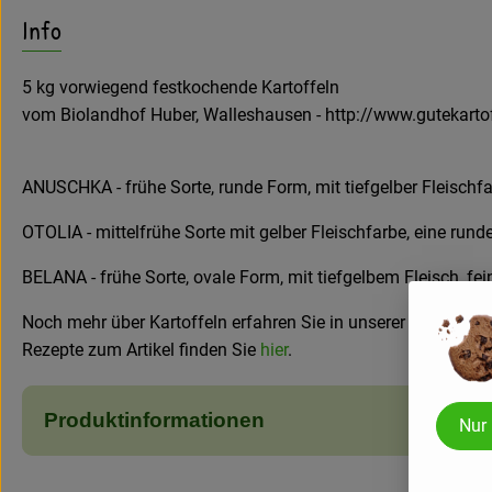
Info
5 kg vorwiegend festkochende Kartoffeln
vom Biolandhof Huber, Walleshausen - http://www.gutekarto
ANUSCHKA - frühe Sorte, runde Form, mit tiefgelber Fleisch
OTOLIA - mittelfrühe Sorte mit gelber Fleischfarbe, eine ru
BELANA - frühe Sorte, ovale Form, mit tiefgelbem Fleisch, 
Noch mehr über Kartoffeln erfahren Sie in unserer
Warenkun
Rezepte zum Artikel finden Sie
hier
.
Produktinformationen
Nur