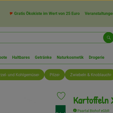
Gratis Ökokiste im Wert von 25 Euro
Veranstaltunge
Su
bote
Haltbares
Getränke
Naturkosmetik
Drogerie
zel- und Kohlgemüse
Pilze
Zwiebeln & Knoblauch
Kartoffeln
Produkt zu Favouriten hinzufügen
, Verband:
Paartal Biohof eGbR