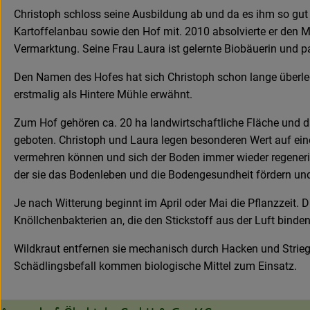
Christoph schloss seine Ausbildung ab und da es ihm so gut g
Kartoffelanbau sowie den Hof mit. 2010 absolvierte er den M
Vermarktung. Seine Frau Laura ist gelernte Biobäuerin und pa
Den Namen des Hofes hat sich Christoph schon lange überlegt:
erstmalig als Hintere Mühle erwähnt.
Zum Hof gehören ca. 20 ha landwirtschaftliche Fläche und da
geboten. Christoph und Laura legen besonderen Wert auf ei
vermehren können und sich der Boden immer wieder regeneri
der sie das Bodenleben und die Bodengesundheit fördern u
Je nach Witterung beginnt im April oder Mai die Pflanzzeit.
Knöllchenbakterien an, die den Stickstoff aus der Luft bind
Wildkraut entfernen sie mechanisch durch Hacken und Strie
Schädlingsbefall kommen biologische Mittel zum Einsatz.