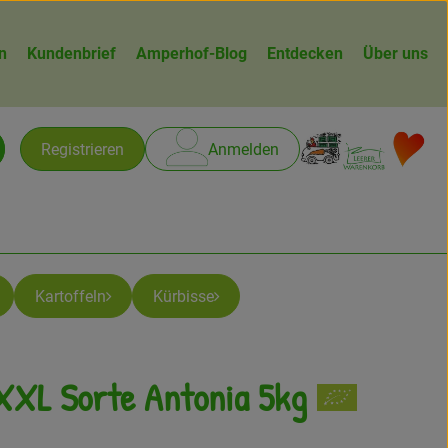
n
Kundenbrief
Amperhof-Blog
Entdecken
Über uns
Warenk
L
Registrieren
Anmelden
chen
Kartoffeln
Kürbisse
 XXL Sorte Antonia 5kg