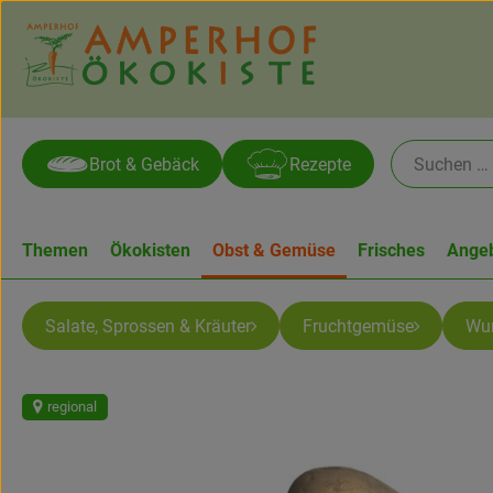
Brot & Gebäck
Rezepte
Themen
Ökokisten
Obst & Gemüse
Frisches
Ange
Salate, Sprossen & Kräuter
Fruchtgemüse
Wur
regional