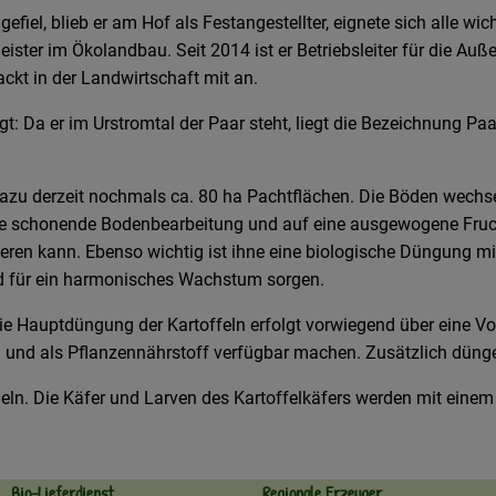
efiel, blieb er am Hof als Festangestellter, eignete sich alle w
eister im Ökolandbau. Seit 2014 ist er Betriebsleiter für die 
ckt in der Landwirtschaft mit an.
 Da er im Urstromtal der Paar steht, liegt die Bezeichnung Paar
zu derzeit nochmals ca. 80 ha Pachtflächen. Die Böden wechseln
ne schonende Bodenbearbeitung und auf eine ausgewogene Frucht
eren kann. Ebenso wichtig ist ihne eine biologische Düngung 
nd für ein harmonisches Wachstum sorgen.
 Die Hauptdüngung der Kartoffeln erfolgt vorwiegend über eine V
en und als Pflanzennährstoff verfügbar machen. Zusätzlich dün
geln. Die Käfer und Larven des Kartoffelkäfers werden mit ei
Bio-Lieferdienst
Regionale Erzeuger