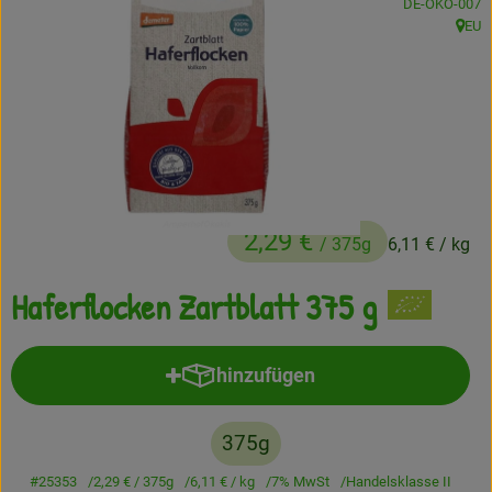
, Kontrollstelle
DE-ÖKO-007
EU
Frisches
, Herk
Angebote
Haltbares
Getränke
Naturkosmetik
2,29 €
/ 375g
6,11 €
/ kg
Drogerie
Haferflocken Zartblatt 375 g
Gratis Ökokiste im Wert von 25 Euro
hinzufügen
Produkt zum Warenkorb hinzufü
Veranstaltungen
375g
Kundenbrief
#25353
2,29 €
/ 375g
6,11 €
/ kg
7% MwSt
Handelsklasse II