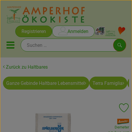
Warenko
Registrieren
Anmelden
Link
Mobiles Menu öffnen oder sc
Such
Zurück zu Haltbares
Brot & Gebäck
Ganze Gebinde Haltbare Lebensmittel
Terra Famiglia
Rezepte
Themen
Pr
Ökokisten
, Verband:
Obst & Gemüse
Demeter