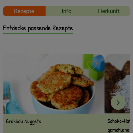
Amperhof-Blog
Rezepte
Info
Herkunft
Entdecken
Entdecke passende Rezepte
Über uns
Rezept zu Favour
Schoko-Hafe
Brokkoli Nuggets
gemahlenen