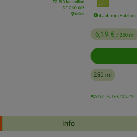
EG-BIO kontrolliert
, Kontrollstelle:
DE-ÖKO-006
Italien
4 Jahre im Holzfass 
, Herkunft:
6,19 €
/ 250 ml
250 ml
#23493
6,19 €
/ 250 ml
Info