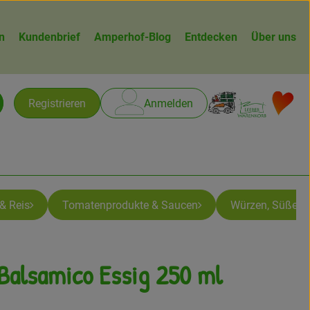
n
Kundenbrief
Amperhof-Blog
Entdecken
Über uns
Warenk
L
Registrieren
Anmelden
chen
& Reis
Tomatenprodukte & Saucen
Würzen, Süßen &
 Balsamico Essig 250 ml
gen