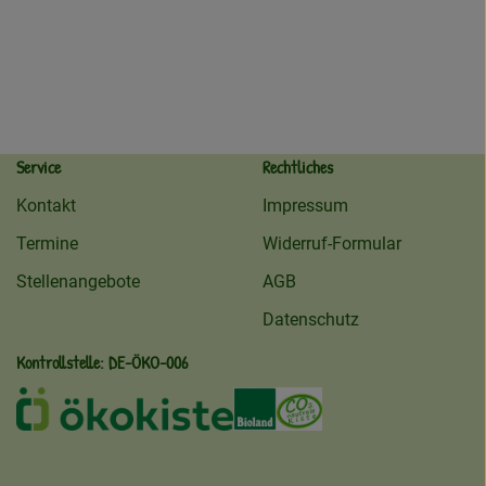
Service
Rechtliches
Kontakt
Impressum
Termine
Widerruf-Formular
Stellenangebote
AGB
Datenschutz
Kontrollstelle: DE-ÖKO-006
ekokiste
Externer Link zu /ueber-uns/oeko
Externer Link zu /regionale
Externer Link zu /ueb