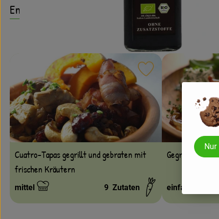
Entdecke passende Rezepte
Rezept zu Favouri
Nur
Gegrillter Scha
Cuatro-Tapas gegrillt und gebraten mit
frischen Kräutern
mittel
9
Zutaten
einfach
Schwierigkeit:
Schwierigkeit: