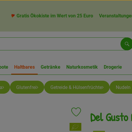
Gratis Ökokiste im Wert von 25 Euro
Veranstaltunge
Su
bote
Haltbares
Getränke
Naturkosmetik
Drogerie
ia
Glutenfrei
Getreide & Hülsenfrüchte
Nudeln 
Del Gusto
Produkt zu Favouriten hinzufü
, Verband: