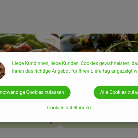
ten hinzufügen
Rezept zu Favouriten hinzufügen
Liebe Kundinnen, liebe Kunden, Cookies gewährleisten, da
Ihnen das richtige Angebot für Ihren Liefertag angezeigt wi
 notwendige Cookies zulassen
Alle Cookies zul
fkäse mediterran mit Dip
Kräuter-Linsen-Pfannkuchen mit S
Cookieeinstellungen
5
Zutaten
einfach
7
Zutat
Schwierigkeit: