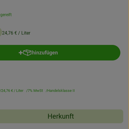
gereift
24,76 €
/ Liter
hinzufügen
Produkt zum Warenkorb hinzufügen
24,76 €
/ Liter
7% MwSt
Handelsklasse II
Herkunft