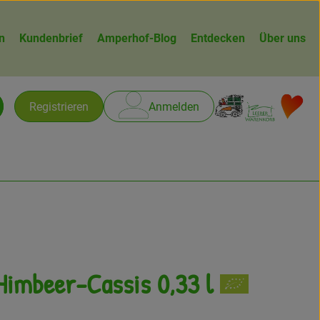
n
Kundenbrief
Amperhof-Blog
Entdecken
Über uns
Warenk
L
Registrieren
Anmelden
chen
Himbeer-Cassis 0,33 l
gen