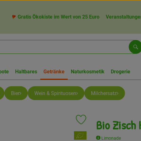
Gratis Ökokiste im Wert von 25 Euro
Veranstaltunge
Su
bote
Haltbares
Getränke
Naturkosmetik
Drogerie
Bier
Wein & Spirituosen
Milchersatz
Bio Zisch 
Produkt zu Favouriten hinzufü
, Verband:
Limonade