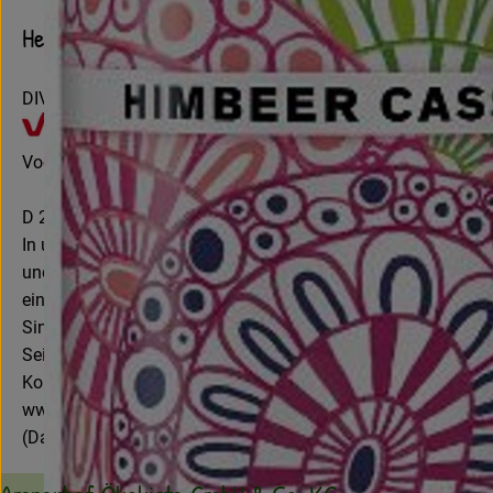
Hersteller: Voelkel
DIV
Voelkel GmbH
D 29478 Höhbeck
In unserer familiengeführten Naturkostsafterei im Norden D
und besonders die Natur – und das seit mehr als 85 Jahren.
einiger Weniger, sondern gehört zwei gemeinnützigen Stiftu
Sinne kommt ein fester Teil unseres Gewinns ökologischen, so
Seit 2020 sind wir als eines von wenigen mittelständischen U
Kontrollnummer DE-NI-007-05193-BCD
www.voelkeljuice.de
(Daten von Ecoinform)