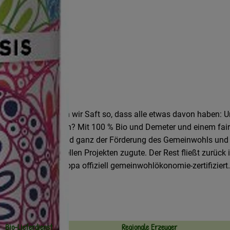
eutschlands machen wir Saft so, dass alle etwas davon haben: U
 Wie wir das machen? Mit 100 % Bio und Demeter und einem faire
ngen, die sich voll und ganz der Förderung des Gemeinwohls un
zialen und kulturellen Projekten zugute. Der Rest fließt zurück 
nternehmen in Europa offiziell gemeinwohlökonomie-zertifiziert.
Bio-Lieferdienst
Regionale Erzeuger