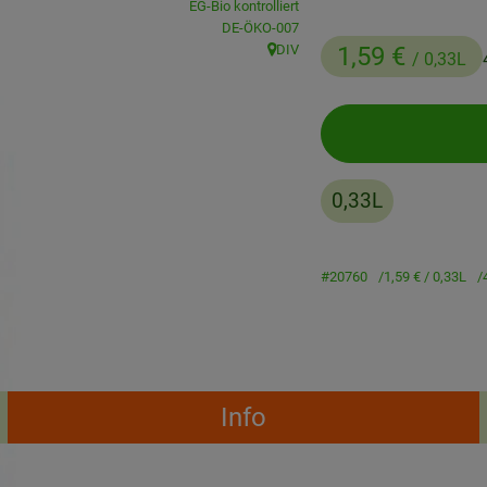
EG-Bio kontrolliert
, Kontrollstelle:
DE-ÖKO-007
DIV
1,59 €
/ 0,33L
, Herkunft:
0,33L
#20760
1,59 €
/ 0,33L
Info