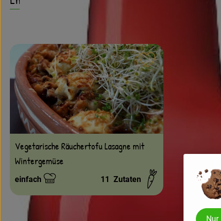
Rezept zu Favouri
Vegetarische Räuchertofu Lasagne mit
Wintergemüse
einfach
11
Zutaten
Schwierigkeit:
Nur