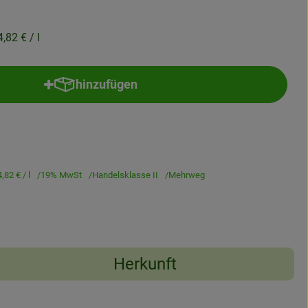
4,82 €
/ l
hinzufügen
Produkt zum Warenkorb hinzufügen
4,82 €
/ l
19% MwSt
Handelsklasse II
Mehrweg
Herkunft