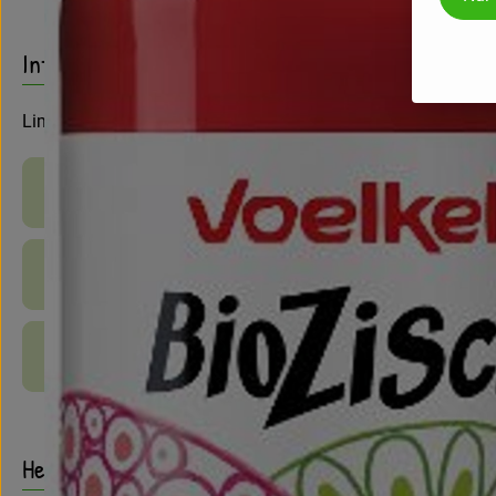
Info
Limonade
Produktinformationen
Zutaten
Produktdatenblatt
Herkunft