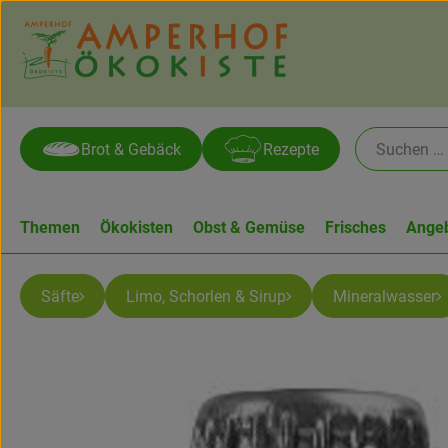
Brot & Gebäck
Rezepte
Themen
Ökokisten
Obst & Gemüse
Frisches
Ange
Säfte
Limo, Schorlen & Sirup
Mineralwasser