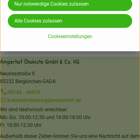
Nur notwendige Cookies zulassen
Herkunft
Alle Cookies zulassen
Hersteller: IRI
Cookieeinstellungen
Italien
Amperhof Ökokiste GmbH & Co. KG
Neuriesstraße 9
85232 Bergkirchen-GADA
08142 - 40879
kundenbetreuung@amperhof.de
Wir sind telefonisch erreichbar:
Mo.-Do. 10:00-12:30 und 16:00-18:00 Uhr
Fr. 10:00-12:30 Uhr
Außerhalb dieser Zeiten können Sie uns eine Nachricht auf dem