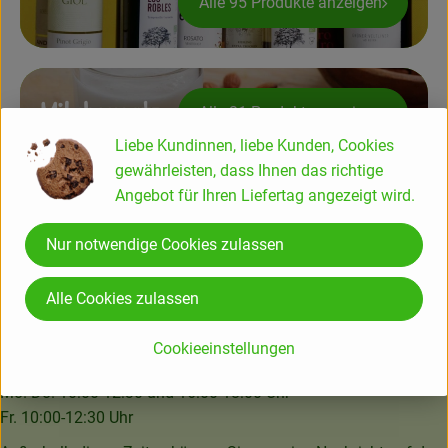
Alle 95 Produkte anzeigen
Amperhof-Blog
Entdecken
Über uns
Milchersatz
Alle 21 Produkte anzeigen
Liebe Kundinnen, liebe Kunden, Cookies
gewährleisten, dass Ihnen das richtige
Angebot für Ihren Liefertag angezeigt wird.
Amperhof Ökokiste GmbH & Co. KG
Nur notwendige Cookies zulassen
Neuriesstraße 9
85232 Bergkirchen-GADA
Alle Cookies zulassen
08142 - 40879
kundenbetreuung@amperhof.de
Cookieeinstellungen
Wir sind telefonisch erreichbar:
Mo.-Do. 10:00-12:30 und 16:00-18:00 Uhr
Fr. 10:00-12:30 Uhr